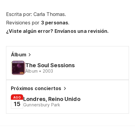
Di
Sa
Escrita por: Carla Thomas.
Revisiones por
3 personas
.
Oh
¿Viste algún error? Envíanos una revisión.
¿Y
Álbum
No
The Soul Sessions
Álbum • 2003
It
Próximos conciertos
Oh
AGO
Londres, Reino Unido
15
Gunnersbury Park
Oh