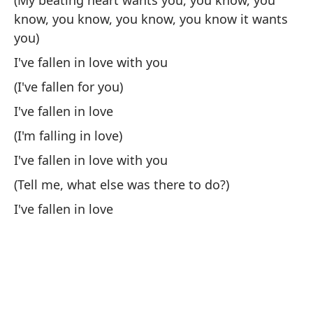
(My beating heart wants you, you know, you
know, you know, you know, you know it wants
you)
Me
I've fallen in love with you
I'
(I've fallen for you)
Ha
I've fallen in love
Un
(I'm falling in love)
Dé
I've fallen in love with you
(Tell me, what else was there to do?)
No
I've fallen in love
I 
Po
Al