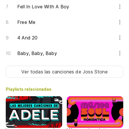
Fell In Love With A Boy
Me
po
Free Me
I'
wo
4 And 20
Me
Baby, Baby, Baby
(M
sa
Ver todas las canciones
de Joss Stone
(M
yo
Playlists relacionadas
Me
(M