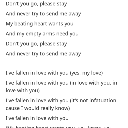
No
Don't you go, please stay
Do
And never try to send me away
My beating heart wants you
Y 
And my empty arms need you
An
Don't you go, please stay
And never try to send me away
Oh
Oh
I've fallen in love with you (yes, my love)
I've fallen in love with you (in love with you, in
M
love with you)
I've fallen in love with you (it's not infatuation
Me
cause I would really know)
I've fallen in love with you
M