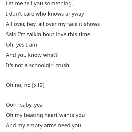
Y 
Let me tell you something,
An
I don't care who knows anyway
All over, hey, all over my face it shows
Cu
Said I'm talkin bout love this time
Wh
Oh, yes I am
El
And you know what?
Lo
It's not a schoolgirl crush
Oh
Oh no, no [x12]
Oh
Ooh, baby, yea
Y 
Oh my beating heart wants you
An
And my empty arms need you