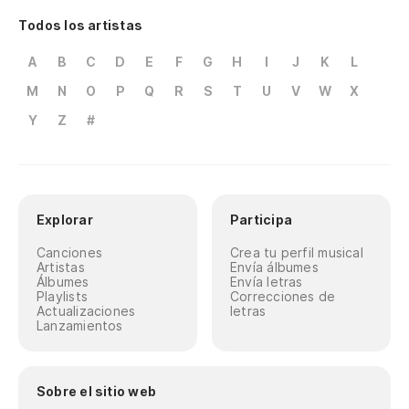
Todos los artistas
A
B
C
D
E
F
G
H
I
J
K
L
M
N
O
P
Q
R
S
T
U
V
W
X
Y
Z
#
Explorar
Participa
Canciones
Crea tu perfil musical
Artistas
Envía álbumes
Álbumes
Envía letras
Playlists
Correcciones de
Actualizaciones
letras
Lanzamientos
Sobre el sitio web