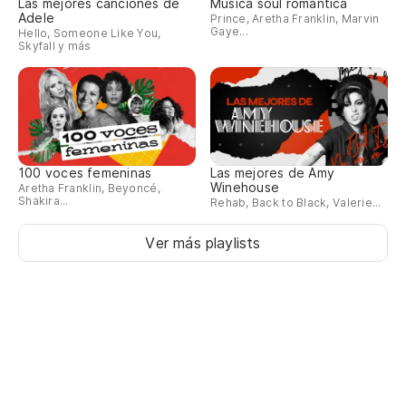
Las mejores canciones de
Música soul romántica
Adele
Prince, Aretha Franklin, Marvin
M
Gaye...
Hello, Someone Like You,
Skyfall y más
(M
Me
100 voces femeninas
Las mejores de Amy
(D
Winehouse
Aretha Franklin, Beyoncé,
Shakira...
Rehab, Back to Black, Valerie...
(T
Ver más playlists
M