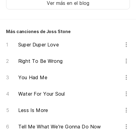
Ver más en el blog
An
No
Do
Más canciones de Joss Stone
Super Duper Love
Y 
An
Right To Be Wrong
Me
You Had Me
I'
Water For Your Soul
Me
Less Is More
en
I'
Tell Me What We're Gonna Do Now
wi