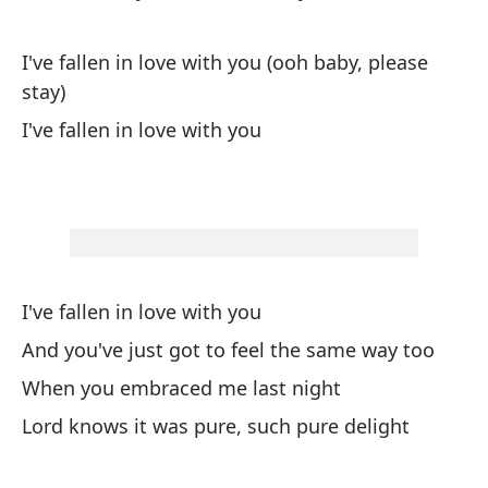
Po
I've fallen in love with you (ooh baby, please
stay)
Sí
I've fallen in love with you
Ye
Oh
Oh
Y 
I've fallen in love with you
An
And you've just got to feel the same way too
When you embraced me last night
No
Lord knows it was pure, such pure delight
Do