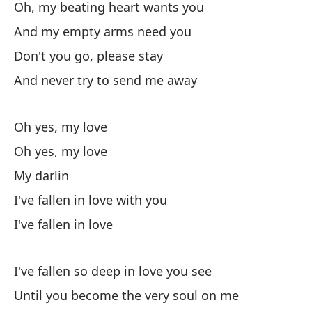
Y 
Oh, my beating heart wants you
An
And my empty arms need you
Don't you go, please stay
Me
And never try to send me away
qu
I'
Oh yes, my love
Oh yes, my love
Me
My darlin
I've fallen in love with you
I've fallen in love
I've fallen so deep in love you see
Me
Until you become the very soul on me