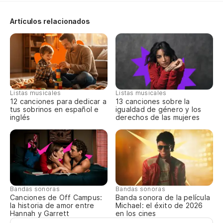
Oh
Oh
Artículos relacionados
Y 
An
No
Listas musicales
Listas musicales
12 canciones para dedicar a
13 canciones sobre la
Do
tus sobrinos en español e
igualdad de género y los
inglés
derechos de las mujeres
Y 
An
Mi
My
Bandas sonoras
Bandas sonoras
Canciones de Off Campus:
Banda sonora de la película
la historia de amor entre
Michael: el éxito de 2026
Y 
Hannah y Garrett
en los cines