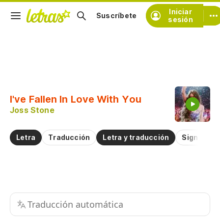
Iniciar
Suscríbete
sesión
Copiar fragmento
Copiar toda la letra
I've Fallen In Love With You
Practicar la pronunciación de
Joss Stone
Comentar sobre este fragmento
Letra
Traducción
Letra y traducción
Significad
Traducción automática