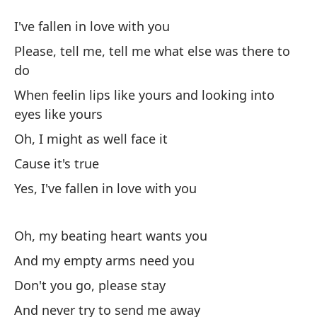
M
I've fallen in love with you
I'
Please, tell me, tell me what else was there to
do
Me
When feelin lips like yours and looking into
eyes like yours
Po
Oh, I might as well face it
Pl
Cause it's true
Cu
Yes, I've fallen in love with you
lo
Wh
Oh, my beating heart wants you
yo
And my empty arms need you
Oh
Don't you go, please stay
Oh
And never try to send me away