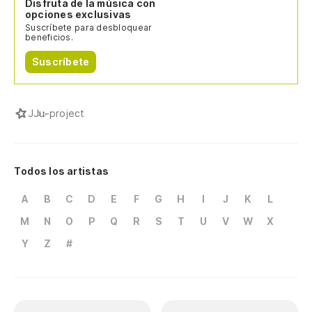
Disfruta de la música con
opciones exclusivas
Suscríbete para desbloquear
beneficios.
Suscríbete
J
Ju-project
Todos los artistas
A
B
C
D
E
F
G
H
I
J
K
L
M
N
O
P
Q
R
S
T
U
V
W
X
Y
Z
#