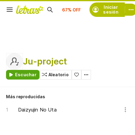
Suscríbete
Iniciar
sesión
Ju-project
Escuchar
Aleatorio
Más reproducidas
Daizyujin No Uta