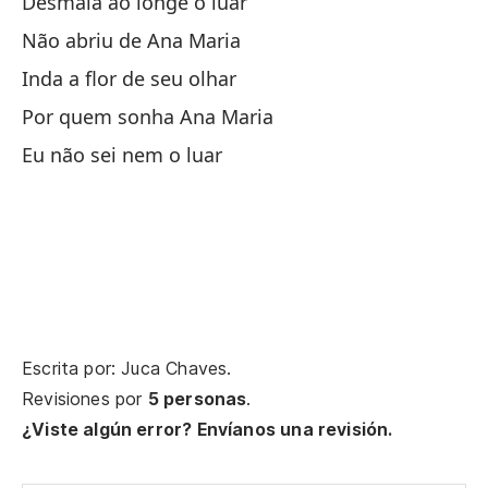
Desmaia ao longe o luar
Qu
Não abriu de Ana Maria
Inda a flor de seu olhar
Por quem sonha Ana Maria
Eu não sei nem o luar
En
La
Ve
Al
Escrita por: Juca Chaves.
Revisiones por
5 personas
.
¿Viste algún error? Envíanos una revisión.
Su
So