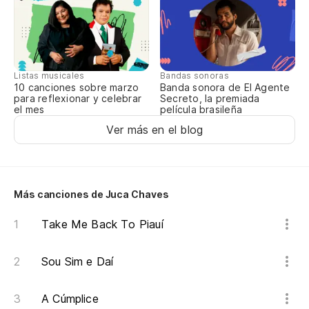
Po
Po
Listas musicales
Bandas sonoras
Ni
10 canciones sobre marzo
Banda sonora de El Agente
para reflexionar y celebrar
Secreto, la premiada
el mes
Eu
película brasileña
Ver más en el blog
Más canciones de Juca Chaves
Take Me Back To Piauí
Sou Sim e Daí
A Cúmplice