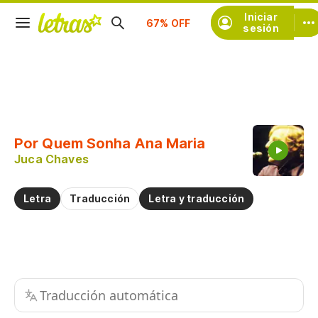
Iniciar
Suscríbete
sesión
Copiar fragmento
Copiar toda la letra
Por Quem Sonha Ana Maria
Practicar la pronunciación de
Juca Chaves
Comentar sobre este fragmento
Letra
Traducción
Letra y traducción
Traducción automática