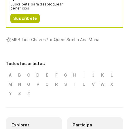
Suscríbete para desbloquear
beneficios.
Suscríbete
MPB
Juca Chaves
Por Quem Sonha Ana Maria
Todos los artistas
A
B
C
D
E
F
G
H
I
J
K
L
M
N
O
P
Q
R
S
T
U
V
W
X
Y
Z
#
Explorar
Participa