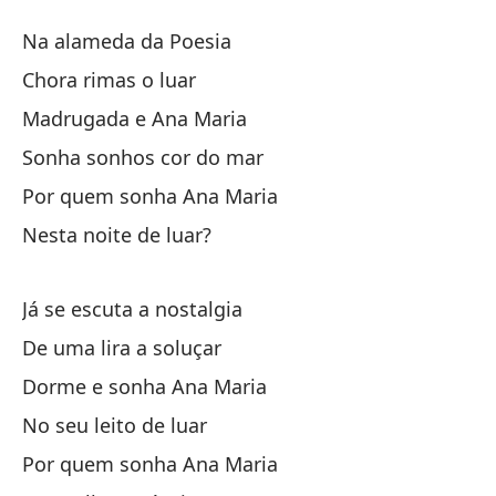
Q
Na alameda da Poesia
P
Chora rimas o luar
Madrugada e Ana Maria
En
Sonha sonhos cor do mar
Ll
Por quem sonha Ana Maria
Nesta noite de luar?
Al
Já se escuta a nostalgia
Su
De uma lira a soluçar
So
Dorme e sonha Ana Maria
Po
No seu leito de luar
Po
Por quem sonha Ana Maria