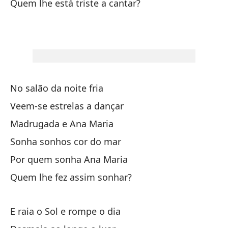
Quem lhe está triste a cantar?
en
Ya
De
No salão da noite fria
Veem-se estrelas a dançar
Du
Madrugada e Ana Maria
Do
Sonha sonhos cor do mar
En
Por quem sonha Ana Maria
Quem lhe fez assim sonhar?
Po
Po
E raia o Sol e rompe o dia
¿Q