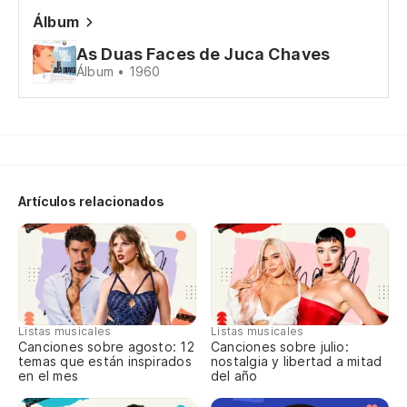
Álbum
Po
As Duas Faces de Juca Chaves
Po
Álbum • 1960
¿Q
Qu
Y 
Artículos relacionados
La
De
No
Listas musicales
Listas musicales
Canciones sobre agosto: 12
Canciones sobre julio:
temas que están inspirados
nostalgia y libertad a mitad
en el mes
del año
In