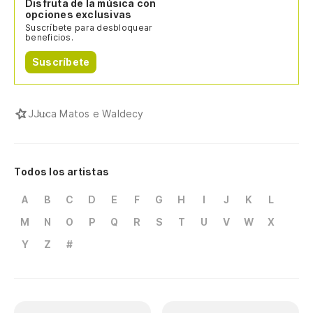
Disfruta de la música con
opciones exclusivas
Suscríbete para desbloquear
beneficios.
Suscríbete
J
Juca Matos e Waldecy
Todos los artistas
A
B
C
D
E
F
G
H
I
J
K
L
M
N
O
P
Q
R
S
T
U
V
W
X
Y
Z
#