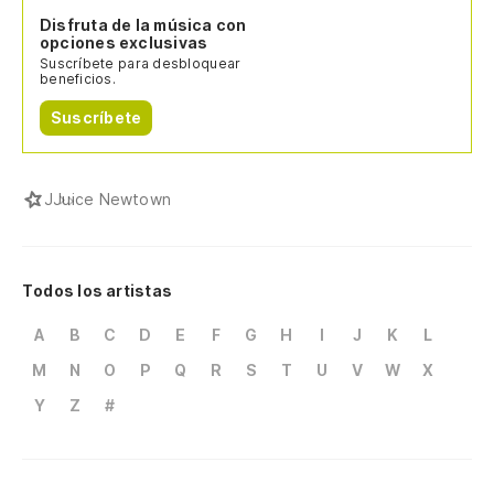
Disfruta de la música con
opciones exclusivas
Suscríbete para desbloquear
beneficios.
Suscríbete
J
Juice Newtown
Todos los artistas
A
B
C
D
E
F
G
H
I
J
K
L
M
N
O
P
Q
R
S
T
U
V
W
X
Y
Z
#