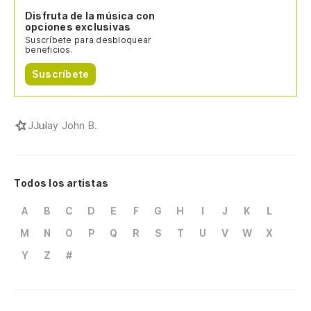
Disfruta de la música con
opciones exclusivas
Suscríbete para desbloquear
beneficios.
Suscríbete
J
Julay John B.
Todos los artistas
A
B
C
D
E
F
G
H
I
J
K
L
M
N
O
P
Q
R
S
T
U
V
W
X
Y
Z
#