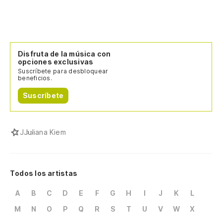
Disfruta de la música con
opciones exclusivas
Suscríbete para desbloquear
beneficios.
Suscríbete
J
Juliana Kiem
Todos los artistas
A
B
C
D
E
F
G
H
I
J
K
L
M
N
O
P
Q
R
S
T
U
V
W
X