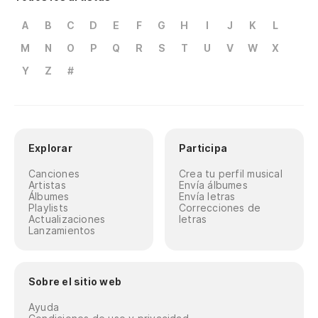
A
B
C
D
E
F
G
H
I
J
K
L
M
N
O
P
Q
R
S
T
U
V
W
X
Y
Z
#
Explorar
Participa
Canciones
Crea tu perfil musical
Artistas
Envía álbumes
Álbumes
Envía letras
Playlists
Correcciones de
Actualizaciones
letras
Lanzamientos
Sobre el sitio web
Ayuda