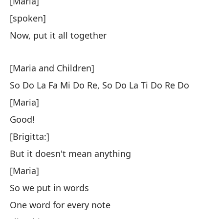
[Maria]
As
[spoken]
[N
Now, put it all together
As
[M
[Maria and Children]
[h
So Do La Fa Mi Do Re, So Do La Ti Do Re Do
Ah
[Maria]
Good!
[M
[Brigitta:]
So
But it doesn't mean anything
[M
[Maria]
[h
So we put in words
¡B
One word for every note
[B