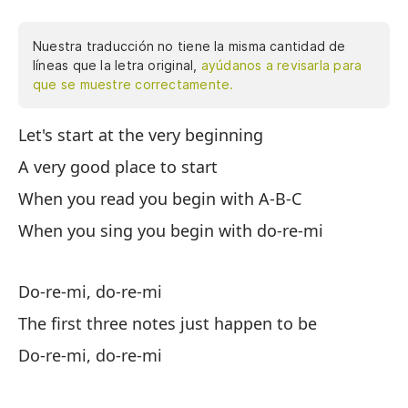
Nuestra traducción no tiene la misma cantidad de
líneas que la letra original,
ayúdanos a revisarla para
que se muestre correctamente.
Let's start at the very beginning
Co
A very good place to start
Un
When you read you begin with A-B-C
Cu
When you sing you begin with do-re-mi
Cu
Do-re-mi, do-re-mi
Do
The first three notes just happen to be
La
Do-re-mi, do-re-mi
Do