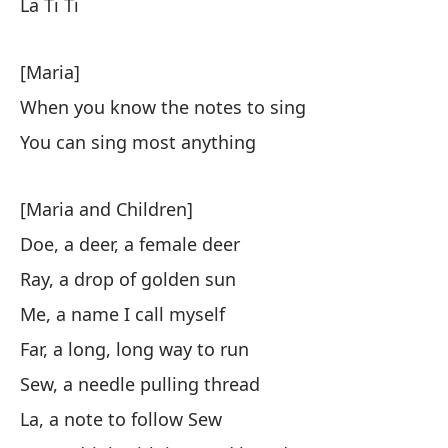
La Ti Ti
Do
[Maria]
[N
When you know the notes to sing
Do
You can sing most anything
Mi
Re
[Maria and Children]
La
Doe, a deer, a female deer
[R
Ray, a drop of golden sun
Me, a name I call myself
[M
Far, a long, long way to run
Cu
Sew, a needle pulling thread
Pu
La, a note to follow Sew