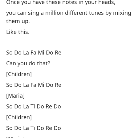
Once you have these notes in your heads,
so
you can sing a million different tunes by mixing
co
them up.
Un
Like this.
pu
di
So Do La Fa Mi Do Re
As
Can you do that?
[Children]
So
So Do La Fa Mi Do Re
[h
[Maria]
¿P
So Do La Ti Do Re Do
[N
[Children]
So
So Do La Ti Do Re Do
[M