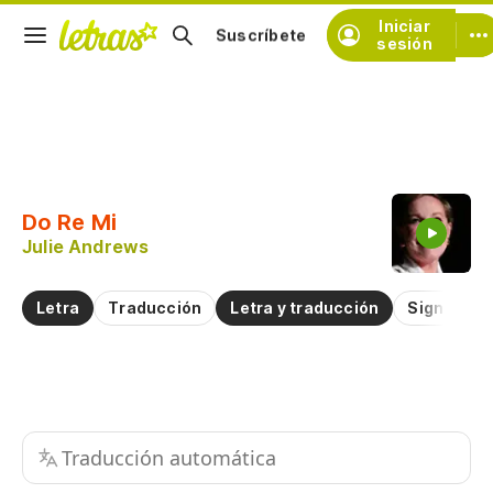
Iniciar
Suscríbete
sesión
Copiar fragmento
Copiar toda la letra
Do Re Mi
Practicar la pronunciación de
Julie Andrews
Comentar sobre este fragmento
Letra
Traducción
Letra y traducción
Significad
Traducción automática