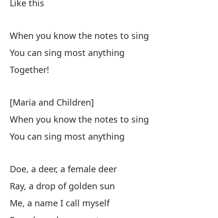
Like this
[h
Pe
When you know the notes to sing
[M
You can sing most anything
[h
Together!
As
po
[Maria and Children]
When you know the notes to sing
Cu
You can sing most anything
Pu
[h
Doe, a deer, a female deer
¡J
Ray, a drop of golden sun
Me, a name I call myself
[M