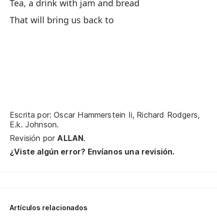
Tea, a drink with jam and bread
[M
That will bring us back to
Do
Ra
Yo
Le
Co
La
Escrita por: Oscar Hammerstein Ii, Richard Rodgers,
E.k. Johnson.
Té
Revisión por
ALLAN
.
Es
¿Viste algún error? Envíanos una revisión.
Artículos relacionados