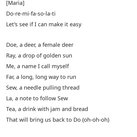
[Maria]
[M
Do-re-mi-fa-so-la-ti
Do
Let's see if I can make it easy
[h
Ve
Doe, a deer, a female deer
Ray, a drop of golden sun
Do
Me, a name I call myself
Ra
Far, a long, long way to run
Yo
Sew, a needle pulling thread
Le
La, a note to follow Sew
Co
Tea, a drink with jam and bread
La
That will bring us back to Do (oh-oh-oh)
Té
Es