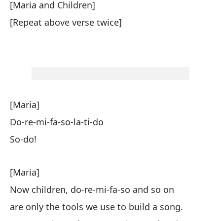
[Maria and Children]
[Repeat above verse twice]
[M
[R
[Maria]
Do-re-mi-fa-so-la-ti-do
[M
So-do!
Do
¡A
[Maria]
Now children, do-re-mi-fa-so and so on
[M
are only the tools we use to build a song.
Ah
su