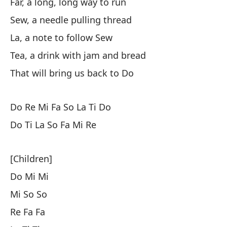
Far, a long, long way to run
Cu
Sew, a needle pulling thread
Pu
La, a note to follow Sew
Tea, a drink with jam and bread
Do
That will bring us back to Do
Ra
Yo
Do Re Mi Fa So La Ti Do
Le
Do Ti La So Fa Mi Re
Co
La
[Children]
Té
Do Mi Mi
Es
Mi So So
Re Fa Fa
Do