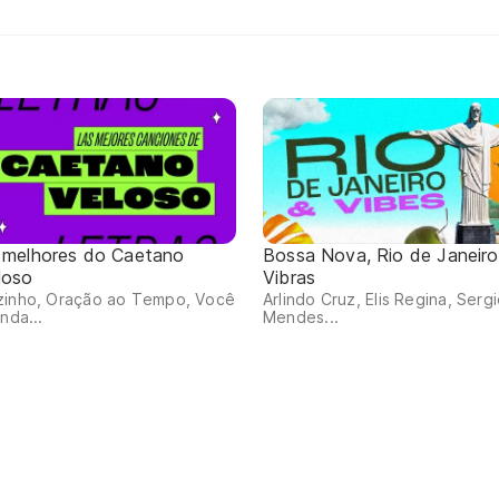
 melhores do Caetano
Bossa Nova, Rio de Janeiro
loso
Vibras
zinho, Oração ao Tempo, Você
Arlindo Cruz, Elis Regina, Serg
inda...
Mendes...