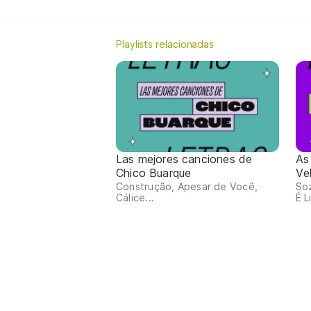
Playlists relacionadas
Las mejores canciones de
As
Chico Buarque
Ve
Construção, Apesar de Você,
So
Cálice...
É L