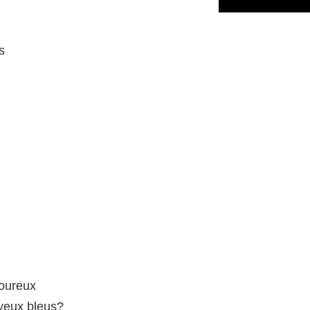
s
oureux
yeux bleus?