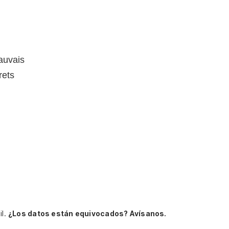
auvais
rets
il.
¿Los datos están equivocados? Avísanos.