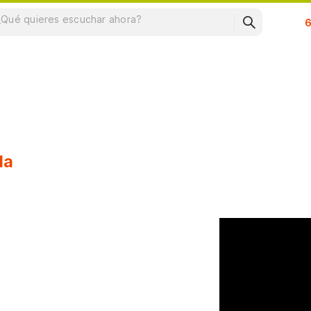
Su
da