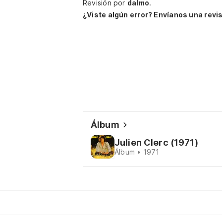
Revisión por
dalmo
.
¿Viste algún error? Envíanos una revis
Álbum
Julien Clerc (1971)
Álbum • 1971