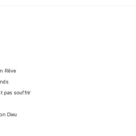
On Rêve
ends
st pas souffrir
Bon Dieu