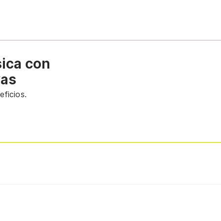
sica con
vas
ficios.