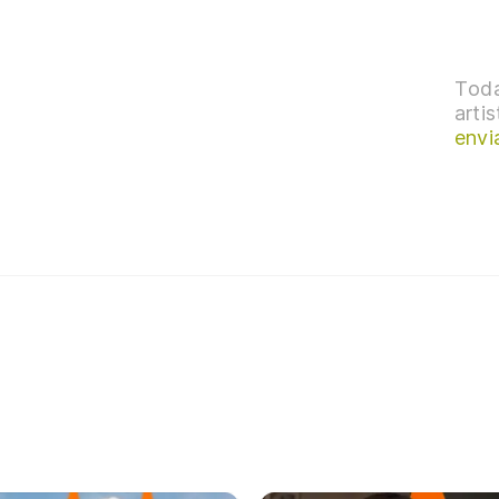
Toda
arti
envi