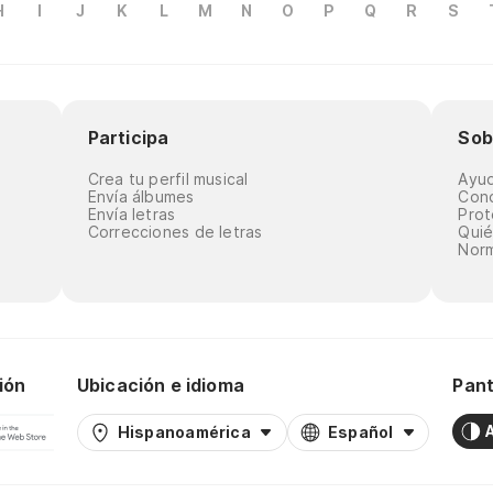
H
I
J
K
L
M
N
O
P
Q
R
S
Participa
Sob
Crea tu perfil musical
Ayu
Envía álbumes
Cond
Envía letras
Prot
Correcciones de letras
Qui
Norm
ión
Ubicación e idioma
Pant
Hispanoamérica
Español