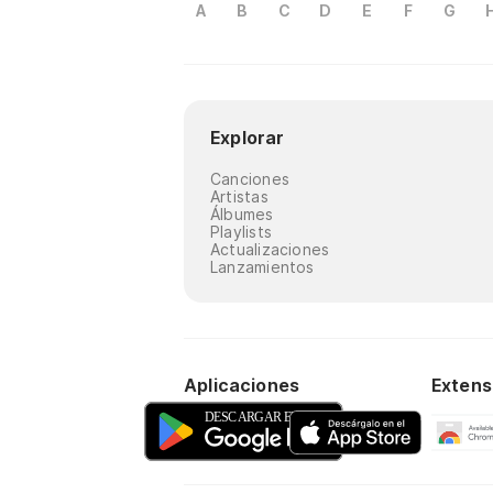
A
B
C
D
E
F
G
Explorar
Canciones
Artistas
Álbumes
Playlists
Actualizaciones
Lanzamientos
Aplicaciones
Extens