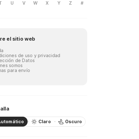
T
U
V
W
X
Y
Z
#
re el sitio web
da
iciones de uso y privacidad
ección de Datos
énes somos
as para envío
alla
Automático
Claro
Oscuro