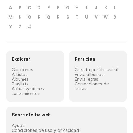
A
B
C
D
E
F
G
H
I
J
K
L
M
N
O
P
Q
R
S
T
U
V
W
X
Y
Z
#
Explorar
Participa
Canciones
Crea tu perfil musical
Artistas
Envía álbumes
Álbumes
Envía letras
Playlists
Correcciones de
Actualizaciones
letras
Lanzamientos
Sobre el sitio web
Ayuda
Condiciones de uso y privacidad