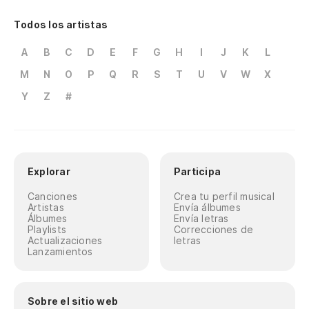
Todos los artistas
A
B
C
D
E
F
G
H
I
J
K
L
M
N
O
P
Q
R
S
T
U
V
W
X
Y
Z
#
Explorar
Participa
Canciones
Crea tu perfil musical
Artistas
Envía álbumes
Álbumes
Envía letras
Playlists
Correcciones de
Actualizaciones
letras
Lanzamientos
Sobre el sitio web