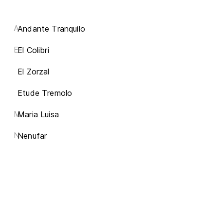
A
Andante Tranquilo
E
El Colibri
El Zorzal
Etude Tremolo
M
Maria Luisa
N
Nenufar