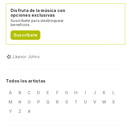
Disfruta de la música con
opciones exclusivas
Suscríbete para desbloquear
beneficios.
Suscríbete
J
Junior Johns
Todos los artistas
A
B
C
D
E
F
G
H
I
J
K
L
M
N
O
P
Q
R
S
T
U
V
W
X
Y
Z
#