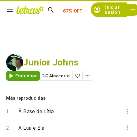
Iniciar
Suscríbete
sesión
Junior Johns
Escuchar
Aleatorio
Más reproducidas
À Base de Lítio
A Lua e Ela