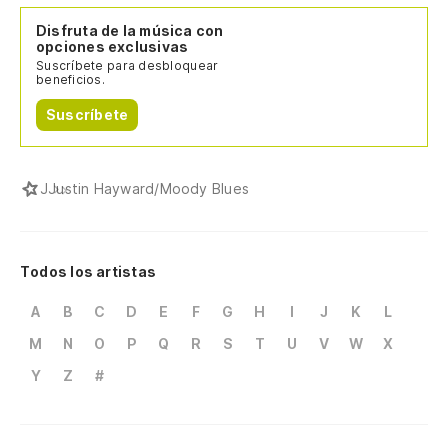
Disfruta de la música con
opciones exclusivas
Suscríbete para desbloquear
beneficios.
Suscríbete
J
Justin Hayward/Moody Blues
Todos los artistas
A
B
C
D
E
F
G
H
I
J
K
L
M
N
O
P
Q
R
S
T
U
V
W
X
Y
Z
#