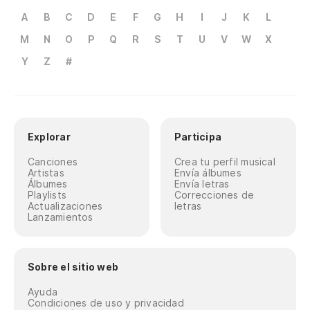
A
B
C
D
E
F
G
H
I
J
K
L
M
N
O
P
Q
R
S
T
U
V
W
X
Y
Z
#
Explorar
Participa
Canciones
Crea tu perfil musical
Artistas
Envía álbumes
Álbumes
Envía letras
Playlists
Correcciones de
Actualizaciones
letras
Lanzamientos
Sobre el sitio web
Ayuda
Condiciones de uso y privacidad