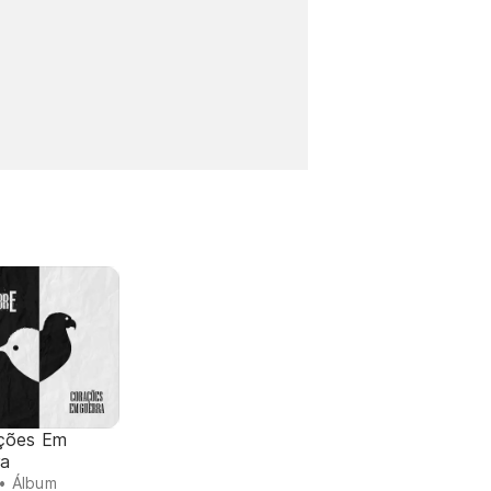
ções Em
ra
• Álbum