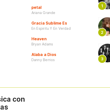
petal
Ariana Grande
Gracia Sublime Es
En Espiritu Y En Verdad
Heaven
Bryan Adams
Alaba a Dios
Danny Berrios
sica con
vas