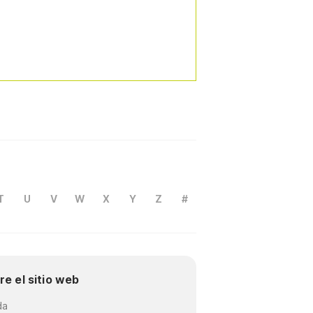
T
U
V
W
X
Y
Z
#
re el sitio web
da