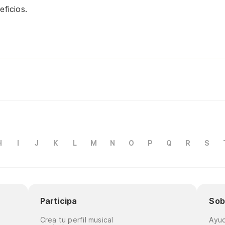
ficios.
H
I
J
K
L
M
N
O
P
Q
R
S
Participa
Sob
Crea tu perfil musical
Ayu