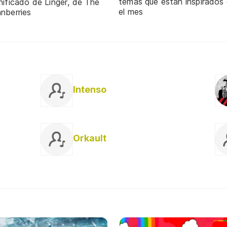
temas que están inspirados
nificado de Linger, de The
el mes
nberries
Intenso
Orkault