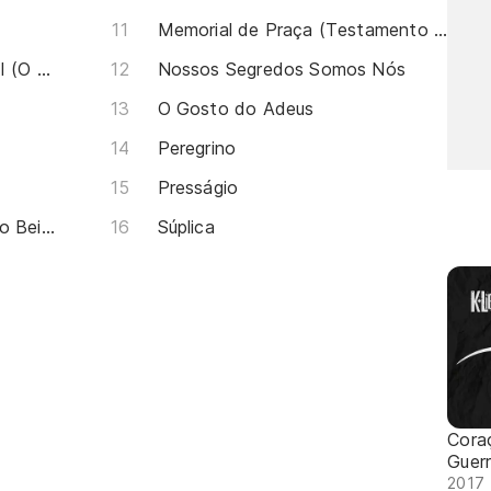
Memorial de Praça (Testamento Sem Testemunha)
Corações Em Guerra Parte II (O Forte)
Nossos Segredos Somos Nós
O Gosto do Adeus
Peregrino
Presságio
Fabula Moderna (A Águia e o Beija-flor)
Súplica
Cora
Guer
2017 