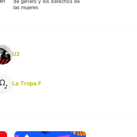
 en
de género y los derechos de
las mujeres
U2
La Tropa F