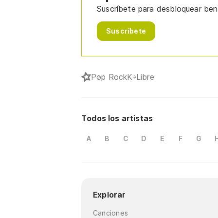
Suscríbete para desbloquear bene
Suscríbete
Pop Rock
K-Libre
Todos los artistas
A
B
C
D
E
F
G
Explorar
Canciones