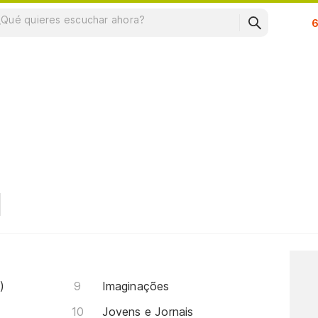
Su
)
Imaginações
Jovens e Jornais