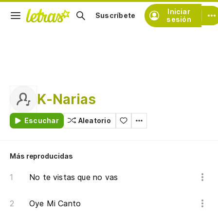
Iniciar
Suscríbete
sesión
K-Narias
Escuchar
Aleatorio
Más reproducidas
No te vistas que no vas
Oye Mi Canto