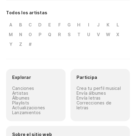
Todos los artistas
A
B
C
D
E
F
G
H
I
J
K
L
M
N
O
P
Q
R
S
T
U
V
W
X
Y
Z
#
Explorar
Participa
Canciones
Crea tu perfil musical
Artistas
Envía álbumes
Álbumes
Envía letras
Playlists
Correcciones de
Actualizaciones
letras
Lanzamientos
Sobre el sitio web