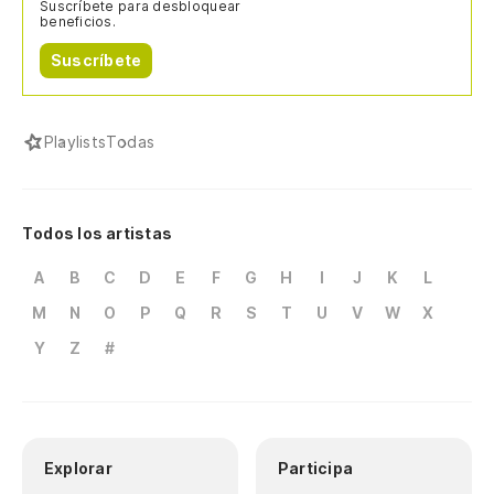
Suscríbete para desbloquear
beneficios.
Suscríbete
Playlists
Todas
Todos los artistas
A
B
C
D
E
F
G
H
I
J
K
L
M
N
O
P
Q
R
S
T
U
V
W
X
Y
Z
#
Explorar
Participa