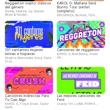
Reggaeton viejito: clásicos
KAROL G: Mañana Será
del género
Bonito Tour (setlist
completo)
Daddy Yankee, Ivy Queen,
Wisin & Yandel...
PROVENZA, Bichota, TQG...
101 cantantes mujeres
Canciones de reggaeton
latinas e hispanas
KAROL G, Bad Bunny, Anuel
AA...
Shakira, Mercedes Sosa, Celia
Cruz...
Canciones Indirectas Para
Las mejores canciones de
Tu Casi Algo
Feid
KAROL G, Troye Sivan, Taylor
Classy 101, LUNA, PORFA...
Swift...