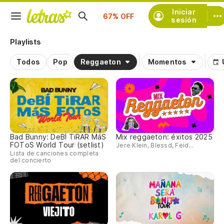
Iniciar
Suscríbete
sesión
Playlists
Todos
Pop
Reggaeton
Momentos
Bad Bunny: DeBÍ TiRAR MáS
Mix reggaeton: éxitos 2025
FOToS World Tour (setlist)
Jere Klein, Blessd, Feid...
Lista de canciones completa
del concierto