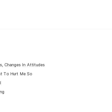
s, Changes In Attitudes
nt To Hurt Me So
l
ing