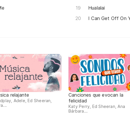
Me
Hualalai
I Can Get Off On 
sica relajante
Canciones que evocan la
felicidad
dplay, Adele, Ed Sheeran,
a...
Katy Perry, Ed Sheeran, Ana
Bárbara...