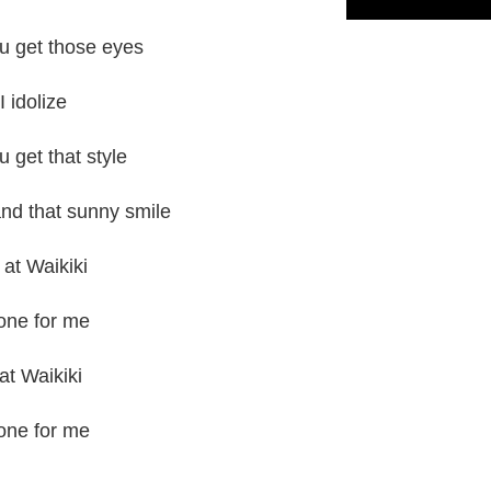
u get those eyes
 idolize
 get that style
and that sunny smile
at Waikiki
 one for me
at Waikiki
 one for me