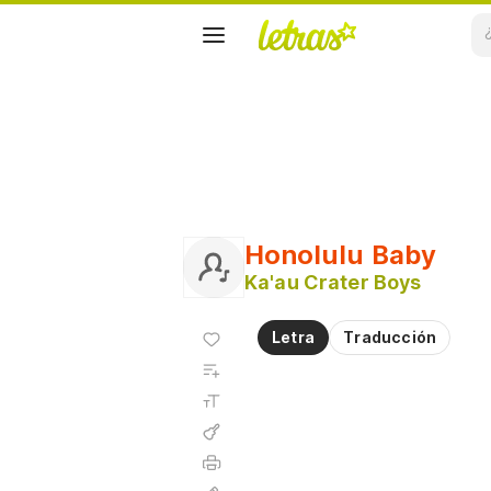
Honolulu Baby
Ka'au Crater Boys
Agregar
Letra
Traducción
a
Agregar
favoritos
a
Tamaño
playlist
de la
fuente
Acordes
Imprimir