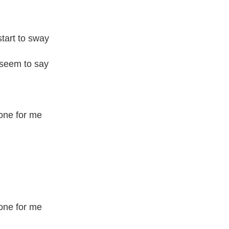
tart to sway
 seem to say
 one for me
 one for me