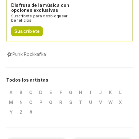
Disfruta de la música con
opciones exclusivas
Suscríbete para desbloquear
beneficios.
Suscríbete
Punk Rock
kafka
Todos los artistas
A
B
C
D
E
F
G
H
I
J
K
L
M
N
O
P
Q
R
S
T
U
V
W
X
Y
Z
#