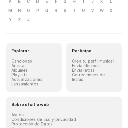
A
B
C
D
E
F
G
H
I
J
K
L
M
N
O
P
Q
R
S
T
U
V
W
X
Y
Z
#
Explorar
Participa
Canciones
Crea tu perfil musical
Artistas
Envía álbumes
Álbumes
Envía letras
Playlists
Correcciones de
Actualizaciones
letras
Lanzamientos
Sobre el sitio web
Ayuda
Condiciones de uso y privacidad
Protección de Datos