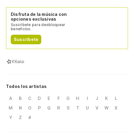
Disfruta de la música con
opciones exclusivas
Suscríbete para desbloquear
beneficios.
Suscríbete
K
Kalai
Todos los artistas
A
B
C
D
E
F
G
H
I
J
K
L
M
N
O
P
Q
R
S
T
U
V
W
X
Y
Z
#