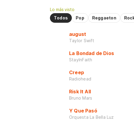
Lo más visto
Todos
Pop
Reggaeton
Roc
august
Taylor Swift
La Bondad de Dios
StayInFaith
Creep
Radiohead
Risk It All
Bruno Mars
Y Que Pasó
Orquesta La Bella Luz