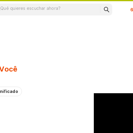
Su
 Você
nificado