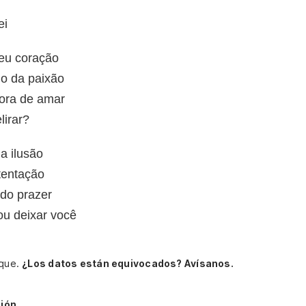
ei
eu coração
o da paixão
ora de amar
lirar?
a ilusão
tentação
do prazer
ou deixar você
oque.
¿Los datos están equivocados? Avísanos.
ión.