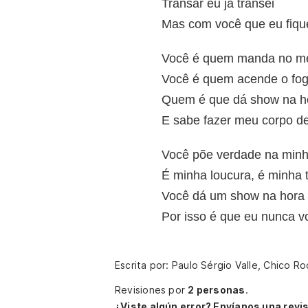
Transar eu já transei
Mas com você que eu fiqu
Você é quem manda no m
Você é quem acende o fog
Quem é que dá show na h
E sabe fazer meu corpo de
Você põe verdade na minh
É minha loucura, é minha 
Você dá um show na hora 
Por isso é que eu nunca v
Escrita por: Paulo Sérgio Valle, Chico R
Revisiones por
2 personas
.
¿Viste algún error? Envíanos una revis