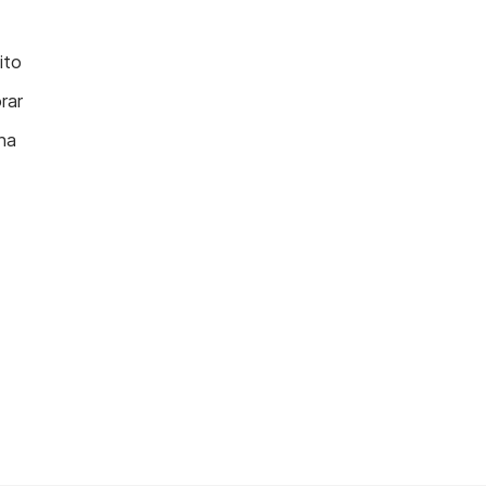
ito
rar
na