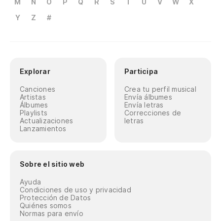
M
N
O
P
Q
R
S
T
U
V
W
X
Y
Z
#
Explorar
Participa
Canciones
Crea tu perfil musical
Artistas
Envía álbumes
Álbumes
Envía letras
Playlists
Correcciones de
Actualizaciones
letras
Lanzamientos
Sobre el sitio web
Ayuda
Condiciones de uso y privacidad
Protección de Datos
Quiénes somos
Normas para envío