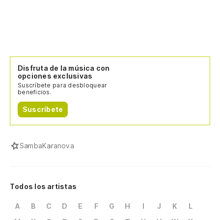
Disfruta de la música con
opciones exclusivas
Suscríbete para desbloquear
beneficios.
Suscríbete
Samba
Karanova
Todos los artistas
A
B
C
D
E
F
G
H
I
J
K
L