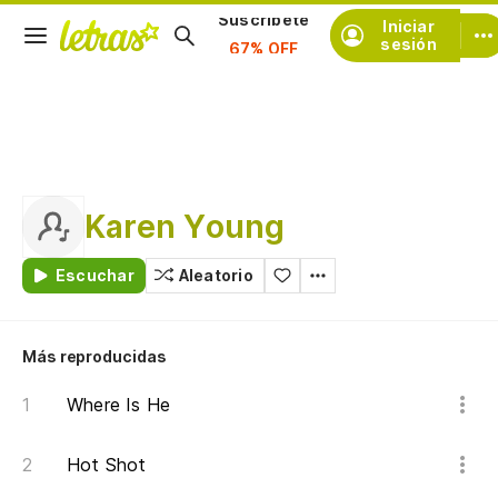
Iniciar
Suscríbete
sesión
Karen Young
Escuchar
Aleatorio
Más reproducidas
Where Is He
Hot Shot