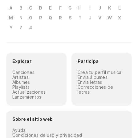
A
B
C
D
E
F
G
H
I
J
K
L
M
N
O
P
Q
R
S
T
U
V
W
X
Y
Z
#
Explorar
Participa
Canciones
Crea tu perfil musical
Artistas
Envía álbumes
Álbumes
Envía letras
Playlists
Correcciones de
Actualizaciones
letras
Lanzamientos
Sobre el sitio web
Ayuda
Condiciones de uso y privacidad