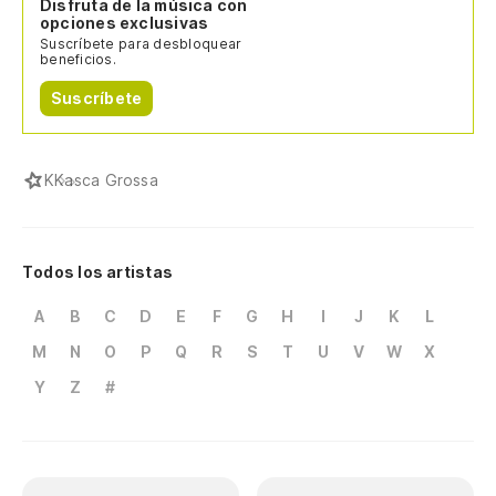
Disfruta de la música con
opciones exclusivas
Suscríbete para desbloquear
beneficios.
Suscríbete
K
Kasca Grossa
Todos los artistas
A
B
C
D
E
F
G
H
I
J
K
L
M
N
O
P
Q
R
S
T
U
V
W
X
Y
Z
#