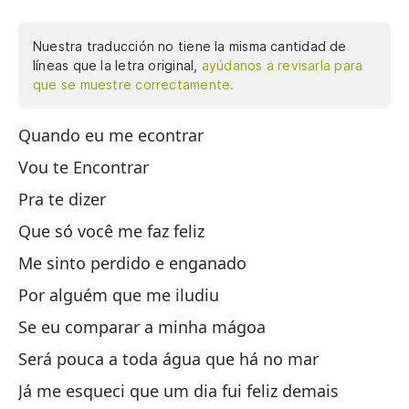
Nuestra traducción no tiene la misma cantidad de
líneas que la letra original,
ayúdanos a revisarla para
que se muestre correctamente.
Quando eu me econtrar
Cu
de
Vou te Encontrar
pe
Pra te dizer
el
Que só você me faz feliz
to
es
Me sinto perdido e enganado
es
Por alguém que me iludiu
am
Se eu comparar a minha mágoa
aq
vi
Será pouca a toda água que há no mar
mi
Já me esqueci que um dia fui feliz demais
la