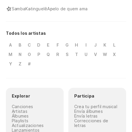
Samba
Katinguelê
Apelo de quem ama
Todos los artistas
A
B
C
D
E
F
G
H
I
J
K
L
M
N
O
P
Q
R
S
T
U
V
W
X
Y
Z
#
Explorar
Participa
Canciones
Crea tu perfil musical
Artistas
Envía álbumes
Álbumes
Envía letras
Playlists
Correcciones de
Actualizaciones
letras
Lanzamientos