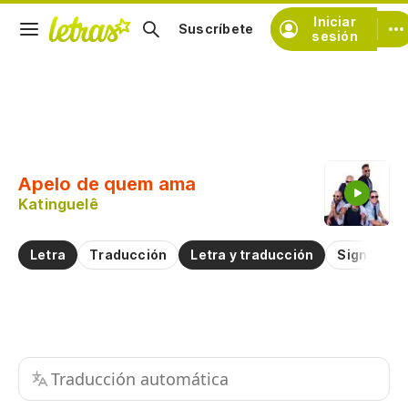
Iniciar
Suscríbete
sesión
Copiar fragmento
Copiar toda la letra
Apelo de quem ama
Practicar la pronunciación de
Katinguelê
Comentar sobre este fragmento
Letra
Traducción
Letra y traducción
Significad
Traducción automática