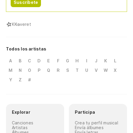
Suscríbete
K
Kaveret
Todos los artistas
A
B
C
D
E
F
G
H
I
J
K
L
M
N
O
P
Q
R
S
T
U
V
W
X
Y
Z
#
Explorar
Participa
Canciones
Crea tu perfil musical
Artistas
Envía álbumes
Álbumes
Envía letras