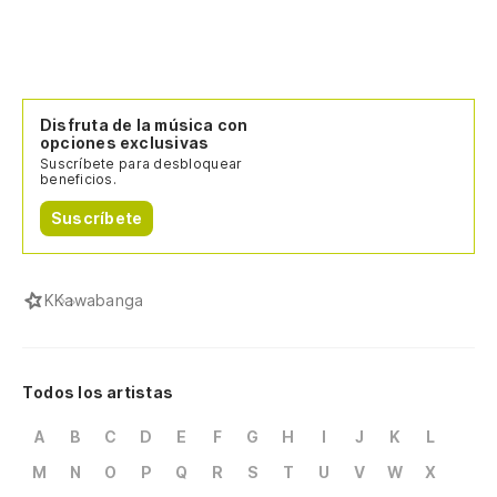
Disfruta de la música con
opciones exclusivas
Suscríbete para desbloquear
beneficios.
Suscríbete
K
Kawabanga
Todos los artistas
A
B
C
D
E
F
G
H
I
J
K
L
M
N
O
P
Q
R
S
T
U
V
W
X