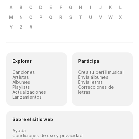
A
B
C
D
E
F
G
H
I
J
K
L
M
N
O
P
Q
R
S
T
U
V
W
X
Y
Z
#
Explorar
Participa
Canciones
Crea tu perfil musical
Artistas
Envía álbumes
Álbumes
Envía letras
Playlists
Correcciones de
Actualizaciones
letras
Lanzamientos
Sobre el sitio web
Ayuda
Condiciones de uso y privacidad