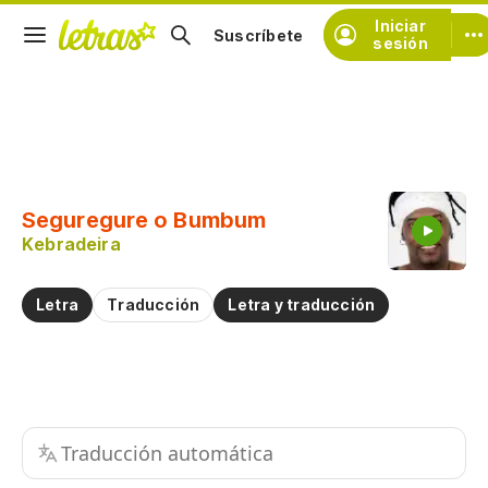
Iniciar
Suscríbete
sesión
Copiar fragmento
Copiar toda la letra
Seguregure o Bumbum
Practicar la pronunciación de
Kebradeira
Comentar sobre este fragmento
Letra
Traducción
Letra y traducción
Traducción automática