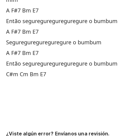
Si
A F#7 Bm E7
Então segureguregureguregure o bumbum
A 
A F#7 Bm E7
Es
Segureguregureguregure o bumbum
A F#7 Bm E7
F#
Então segureguregureguregure o bumbum
C#m Cm Bm E7
El
O 
F#
Ag
¿Viste algún error? Envíanos una revisión.