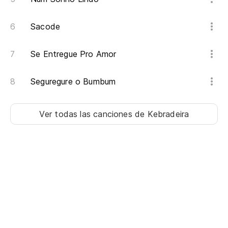
A 
Sacode
Ag
Se Entregue Pro Amor
Se
Seguregure o Bumbum
A 
Ver todas las canciones
de Kebradeira
En
En
C