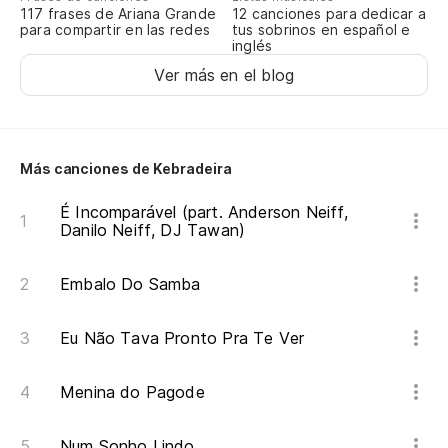
117 frases de Ariana Grande
12 canciones para dedicar a
para compartir en las redes
tus sobrinos en español e
Bm
inglés
Ver más en el blog
Ag
Se
B
Más canciones de Kebradeira
Bm
É Incomparável (part. Anderson Neiff,
Danilo Neiff, DJ Tawan)
Ag
Embalo Do Samba
Se
Eu Não Tava Pronto Pra Te Ver
A 
Menina do Pagode
En
En
Num Sonho Lindo