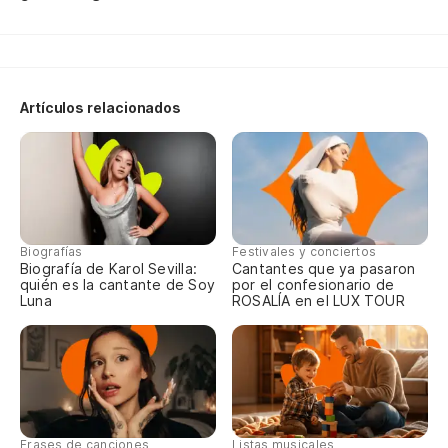
F#
Qu
Qu
Artículos relacionados
Bm
Qu
Qu
Biografías
Festivales y conciertos
Biografía de Karol Sevilla:
Cantantes que ya pasaron
quién es la cantante de Soy
por el confesionario de
B
Luna
ROSALÍA en el LUX TOUR
Ba
Da
B
Frases de canciones
Listas musicales