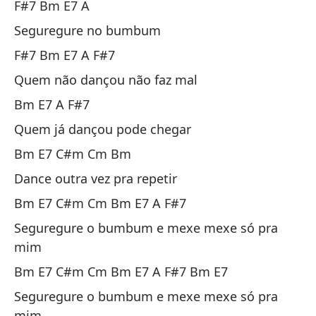
F#7 Bm E7 A
En
Seguregure no bumbum
En
F#7 Bm E7 A F#7
Quem não dançou não faz mal
A 
Bm E7 A F#7
Ag
Quem já dançou pode chegar
Se
Bm E7 C#m Cm Bm
Dance outra vez pra repetir
A 
Bm E7 C#m Cm Bm E7 A F#7
Seguregure o bumbum e mexe mexe só pra
En
mim
En
Bm E7 C#m Cm Bm E7 A F#7 Bm E7
C
Seguregure o bumbum e mexe mexe só pra
mim