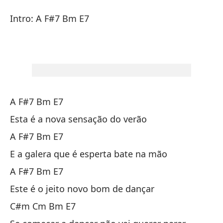
Ag
Intro: A F#7 Bm E7
S
In
A F#7 Bm E7
Esta é a nova sensação do verão
A F#7 Bm E7
A 
E a galera que é esperta bate na mão
A F#7 Bm E7
Es
Este é o jeito novo bom de dançar
Es
C#m Cm Bm E7
A 