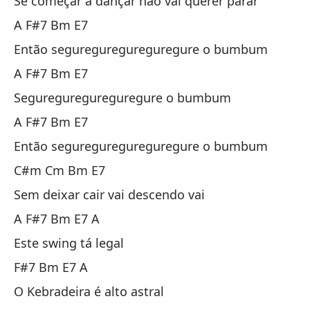
Se começar a dançar não vai querer parar
A F#7 Bm E7
Y 
Então segureguregureguregure o bumbum
E 
A F#7 Bm E7
A 
Segureguregureguregure o bumbum
A F#7 Bm E7
Es
Então segureguregureguregure o bumbum
Es
C#m Cm Bm E7
C
Sem deixar cair vai descendo vai
A F#7 Bm E7 A
Si
Este swing tá legal
Se
F#7 Bm E7 A
O Kebradeira é alto astral
A 