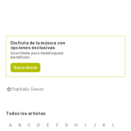
Disfruta de la música con
opciones exclusivas
Suscríbete para desbloquear
beneficios.
Suscríbete
Pop
Kelly Sweet
Todos los artistas
A
B
C
D
E
F
G
H
I
J
K
L