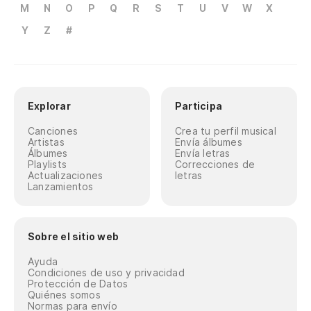
M
N
O
P
Q
R
S
T
U
V
W
X
Y
Z
#
Explorar
Participa
Canciones
Crea tu perfil musical
Artistas
Envía álbumes
Álbumes
Envía letras
Playlists
Correcciones de
Actualizaciones
letras
Lanzamientos
Sobre el sitio web
Ayuda
Condiciones de uso y privacidad
Protección de Datos
Quiénes somos
Normas para envío