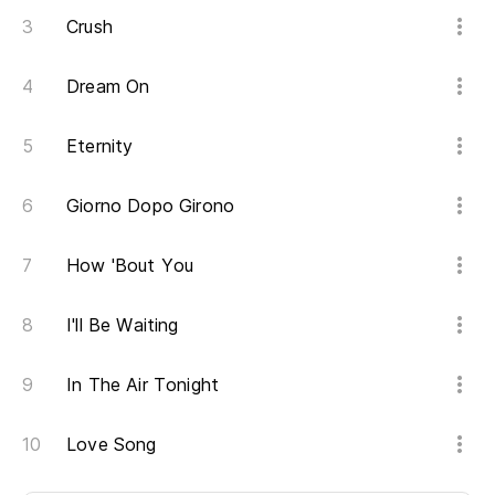
Crush
Dream On
Eternity
Giorno Dopo Girono
How 'Bout You
I'll Be Waiting
In The Air Tonight
Love Song