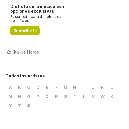
Disfruta de la música con
opciones exclusivas
Suscríbete para desbloquear
beneficios.
Suscríbete
K
Kellys Heros
Todos los artistas
A
B
C
D
E
F
G
H
I
J
K
L
M
N
O
P
Q
R
S
T
U
V
W
X
Y
Z
#