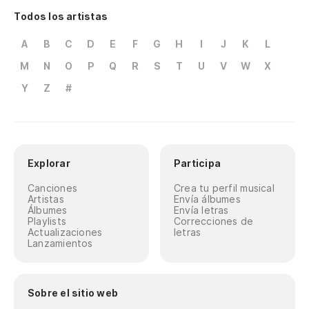
Todos los artistas
A
B
C
D
E
F
G
H
I
J
K
L
M
N
O
P
Q
R
S
T
U
V
W
X
Y
Z
#
Explorar
Participa
Canciones
Crea tu perfil musical
Artistas
Envía álbumes
Álbumes
Envía letras
Playlists
Correcciones de
Actualizaciones
letras
Lanzamientos
Sobre el sitio web