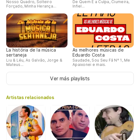
Nosso Quadro, Solteiro
De Quem É a Culpa, Ciumeira,
Forçado, Minha Herança...
Infiel...
La história de la música
As melhores músicas de
sertaneja
Eduardo Costa
Liu & Léu, As Galvão, Jorge &
Saudade, Sou Seu Fã Nº 1, Me
Mateus...
Apaixonei e mais.
Ver más playlists
Artistas relacionados