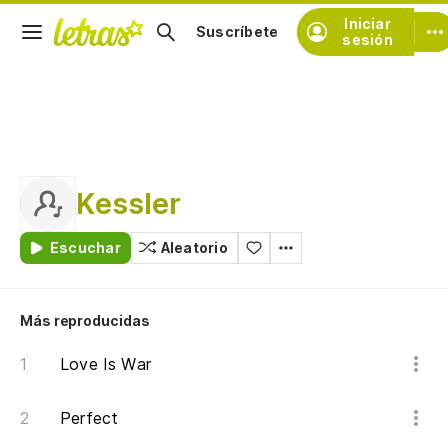
Iniciar
Suscríbete
sesión
Kessler
Escuchar
Aleatorio
Más reproducidas
Love Is War
Perfect