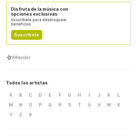
Disfruta de la música con
opciones exclusivas
Suscríbete para desbloquear
beneficios.
Suscríbete
K
Kessler
Todos los artistas
A
B
C
D
E
F
G
H
I
J
K
L
M
N
O
P
Q
R
S
T
U
V
W
X
Y
Z
#