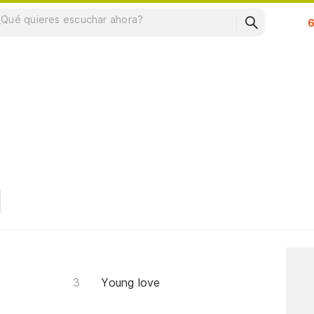
Su
Young love