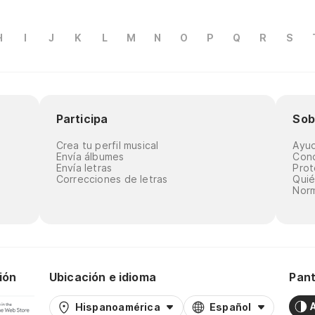
H
I
J
K
L
M
N
O
P
Q
R
S
Participa
Sob
Crea tu perfil musical
Ayu
Envía álbumes
Cond
Envía letras
Prot
Correcciones de letras
Qui
Norm
ión
Ubicación e idioma
Pant
Hispanoamérica
Español