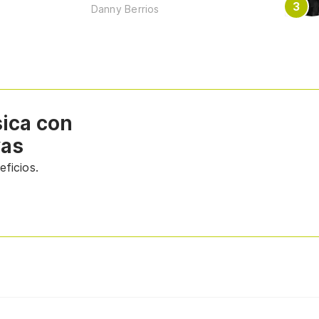
Danny Berrios
sica con
vas
ficios.