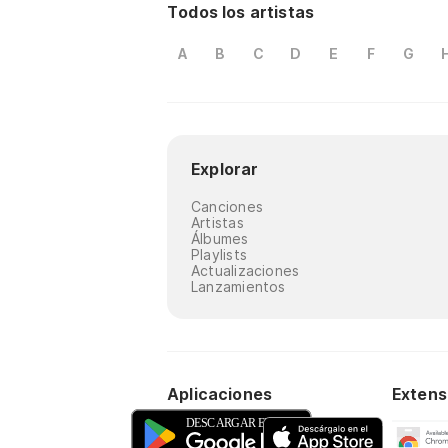
Todos los artistas
A
B
C
D
E
F
G
Explorar
Canciones
Artistas
Álbumes
Playlists
Actualizaciones
Lanzamientos
Aplicaciones
Extens