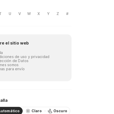
T
U
V
W
X
Y
Z
#
re el sitio web
da
iciones de uso y privacidad
ección de Datos
énes somos
as para envío
alla
Automático
Claro
Oscuro