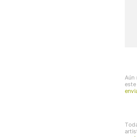
Aún 
este
envi
Toda
arti