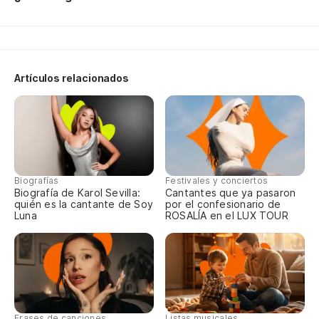
Y 
Te
Artículos relacionados
I 
Na
Na
Biografías
Festivales y conciertos
Biografía de Karol Sevilla:
Cantantes que ya pasaron
quién es la cantante de Soy
por el confesionario de
Pe
Luna
ROSALÍA en el LUX TOUR
Ti
Yo
Na
Frases de canciones
Listas musicales