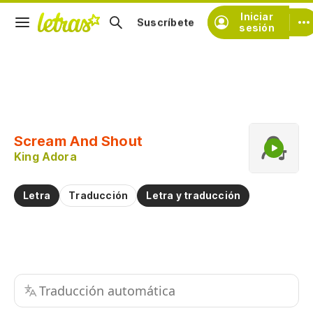
Iniciar
Suscríbete
sesión
Copiar fragmento
Copiar toda la letra
Scream And Shout
Practicar la pronunciación de
King Adora
Comentar sobre este fragmento
Letra
Traducción
Letra y traducción
Traducción automática