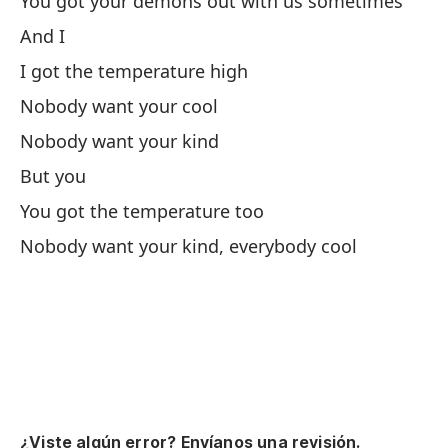
You got your demons out with us sometimes
And I
Na
I got the temperature high
Nobody want your cool
Na
Nobody want your kind
Ex
But you
You got the temperature too
Ti
Nobody want your kind, everybody cool
ve
Yo
Ex
Sa
Yo
¿Viste algún error? Envíanos una revisión.