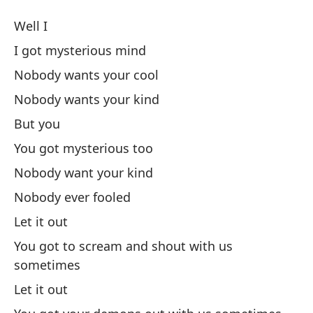
Gr
Well I
S
I got mysterious mind
Nobody wants your cool
Bi
Nobody wants your kind
Te
But you
I 
You got mysterious too
Nobody want your kind
Na
Nobody ever fooled
Let it out
Na
You got to scream and shout with us
Pe
sometimes
Let it out
Ta