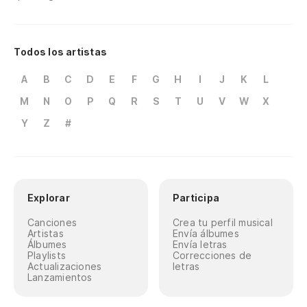
Todos los artistas
A
B
C
D
E
F
G
H
I
J
K
L
M
N
O
P
Q
R
S
T
U
V
W
X
Y
Z
#
Explorar
Participa
Canciones
Crea tu perfil musical
Artistas
Envía álbumes
Álbumes
Envía letras
Playlists
Correcciones de
Actualizaciones
letras
Lanzamientos