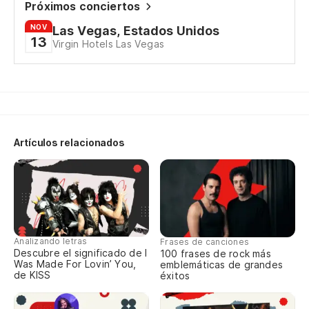
Próximos conciertos
NOV
Las Vegas, Estados Unidos
¿E
13
Virgin Hotels Las Vegas
Is
¿Q
ca
Wh
Artículos relacionados
¿Y
¿Q
Wh
Analizando letras
Frases de canciones
Descubre el significado de I
100 frases de rock más
Was Made For Lovin’ You,
emblemáticas de grandes
¿Q
de KISS
éxitos
Wh