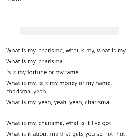
¿Q
¿Q
¿E
What is my, charisma, what is my, what is my
Is
What is my, charisma
¿T
Is it my fortune or my fame
What is my, is it my money or my name,
¿E
charisma, yeah
Is
What is my, yeah, yeah, yeah, charisma
¿M
d
What is my, charisma, what is it I've got
Do
What is it about me that gets you so hot, hot,