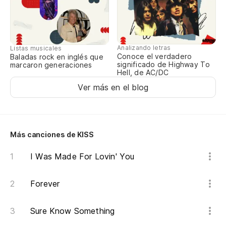
¿Y
¿Q
Analizando letras
Listas musicales
Conoce el verdadero
Baladas rock en inglés que
significado de Highway To
Wh
marcaron generaciones
Hell, de AC/DC
Ver más en el blog
¿Q
Wh
Ca
Más canciones de KISS
I Was Made For Lovin' You
¿Q
Wh
Forever
¿Q
Sure Know Something