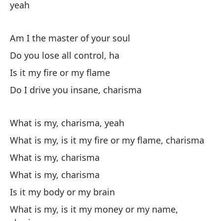
yeah
Am I the master of your soul
Do you lose all control, ha
¿Q
Is it my fire or my flame
Do I drive you insane, charisma
Wh
¿Q
What is my, charisma, yeah
What is my, is it my fire or my flame, charisma
¿E
What is my, charisma
Is
What is my, charisma
¿Q
Is it my body or my brain
sí
What is my, is it my money or my name,
Wh