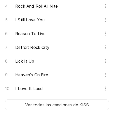
Wh
Rock And Roll All Nite
Ca
I Still Love You
¿Q
Reason To Live
Wh
Detroit Rock City
Lick It Up
Heaven's On Fire
I Love It Loud
Ver todas las canciones
de KISS