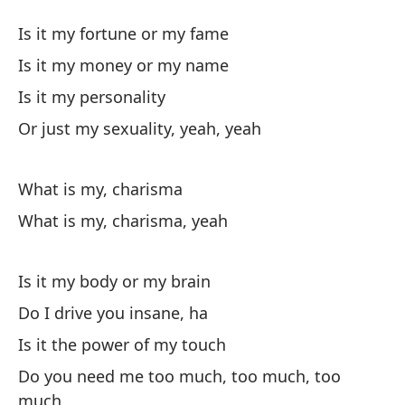
C
Is it my fortune or my fame
C
Is it my money or my name
Is it my personality
¿E
Or just my sexuality, yeah, yeah
Is
Es
What is my, charisma
Is
What is my, charisma, yeah
Es
Is it my body or my brain
Do I drive you insane, ha
O 
Is it the power of my touch
Or
Do you need me too much, too much, too
much