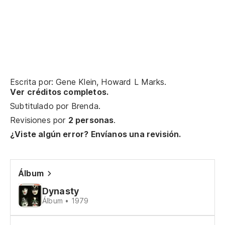
¿P
¿E
¿T
Escrita por: Gene Klein, Howard L Marks.
Do
Ver créditos completos.
Subtitulado por
Brenda
.
¿Q
Revisiones por
2 personas
.
¿Viste algún error? Envíanos una revisión.
¿Q
Wh
Álbum
Dynasty
¿Q
Álbum • 1979
¿Q