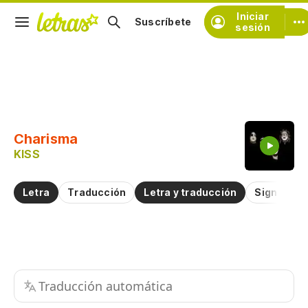
Iniciar
Suscríbete
sesión
Copiar fragmento
Copiar toda la letra
Charisma
Practicar la pronunciación de
KISS
Comentar sobre este fragmento
Letra
Traducción
Letra y traducción
Significad
Traducción automática