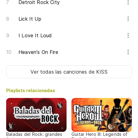
Detroit Rock City
Lick It Up
I Love It Loud
Heaven's On Fire
Ver todas las canciones
de KISS
Playlists relacionadas
Baladas del Rock: grandes
Guitar Hero III: Legends of