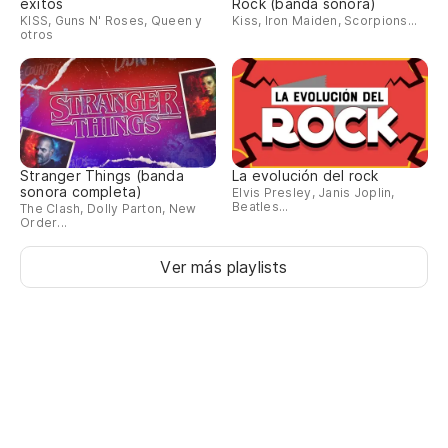
éxitos
Rock (banda sonora)
KISS, Guns N' Roses, Queen y
Kiss, Iron Maiden, Scorpions...
otros
Stranger Things (banda
La evolución del rock
sonora completa)
Elvis Presley, Janis Joplin,
Beatles...
The Clash, Dolly Parton, New
Order...
Ver más playlists