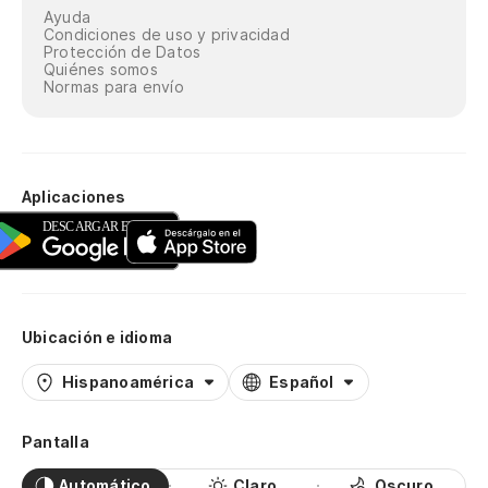
Ayuda
Condiciones de uso y privacidad
Protección de Datos
Quiénes somos
Normas para envío
Aplicaciones
Ubicación e idioma
Hispanoamérica
Español
Pantalla
Automático
Claro
Oscuro