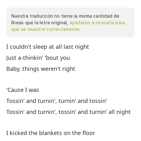
Nuestra traducción no tiene la misma cantidad de
líneas que la letra original,
ayúdanos a revisarla para
que se muestre correctamente.
I couldn't sleep at all last night
An
ne
Just a-thinkin' 'bout you
ti
Baby, things weren't right
gi
la
po
'Cause I was
gi
Tossin' and turnin', turnin' and tossin'
to
Tossin' and turnin', tossin' and turnin' all night
lu
un
ca
I kicked the blankets on the floor
le