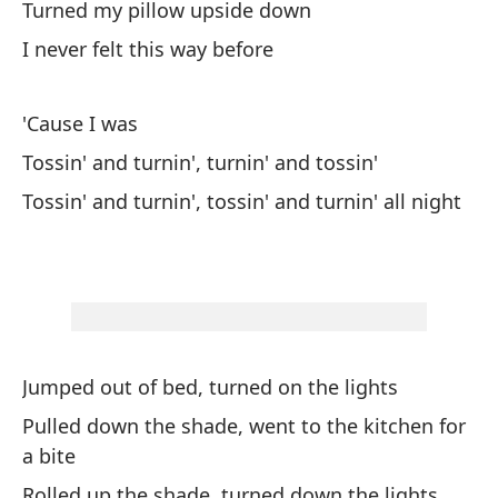
Turned my pillow upside down
gi
I never felt this way before
vu
ca
co
'Cause I was
ca
Tossin' and turnin', turnin' and tossin'
ab
Tossin' and turnin', tossin' and turnin' all night
sa
po
y 
vu
gi
y 
Jumped out of bed, turned on the lights
gi
(l
Pulled down the shade, went to the kitchen for
y 
a bite
gi
Rolled up the shade, turned down the lights