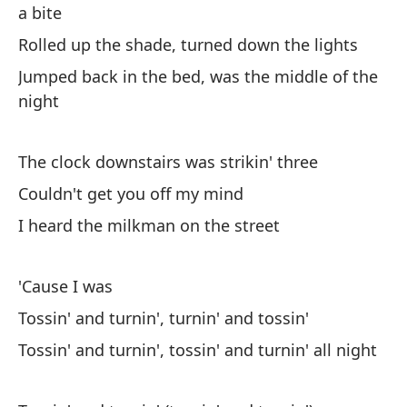
a bite
Rolled up the shade, turned down the lights
Jumped back in the bed, was the middle of the
night
The clock downstairs was strikin' three
Couldn't get you off my mind
I heard the milkman on the street
'Cause I was
Tossin' and turnin', turnin' and tossin'
Tossin' and turnin', tossin' and turnin' all night