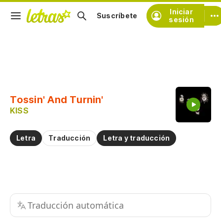
Iniciar
Suscríbete
sesión
Copiar fragmento
Copiar toda la letra
Tossin' And Turnin'
Practicar la pronunciación de
KISS
Comentar sobre este fragmento
Letra
Traducción
Letra y traducción
Traducción automática