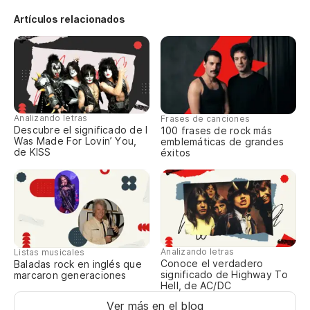
Artículos relacionados
Analizando letras
Frases de canciones
Descubre el significado de I
100 frases de rock más
Was Made For Lovin’ You,
emblemáticas de grandes
de KISS
éxitos
Analizando letras
Listas musicales
Conoce el verdadero
Baladas rock en inglés que
significado de Highway To
marcaron generaciones
Hell, de AC/DC
Ver más en el blog