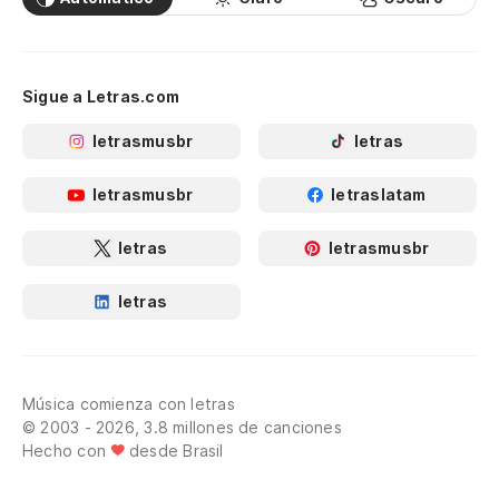
Sigue a Letras.com
letrasmusbr
letras
letrasmusbr
letraslatam
letras
letrasmusbr
letras
Música comienza con letras
© 2003 - 2026, 3.8 millones de canciones
Hecho con
desde Brasil