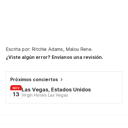
Escrita por: Ritchie Adams, Malou Rene.
¿Viste algún error? Envíanos una revisión.
Próximos conciertos
NOV
Las Vegas, Estados Unidos
13
Virgin Hotels Las Vegas