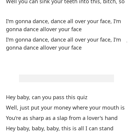
Well you can sink your teeth into this, bitch, so
cu
es
I'm gonna dance, dance all over your face, I'm
bo
gonna dance allover your face
ba
Ju
I'm gonna dance, dance all over your face, I'm
es
gonna dance allover your face
ho
a 
tu
to
po
ca
Hey baby, can you pass this quiz
pe
Well, just put your money where your mouth is
sa
You're as sharp as a slap from a lover's hand
si
en
Hey baby, baby, baby, this is all I can stand