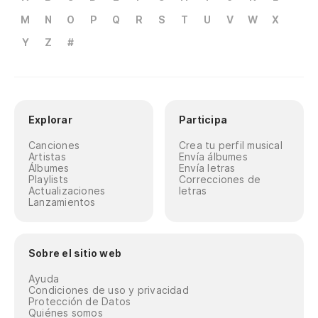
M
N
O
P
Q
R
S
T
U
V
W
X
Y
Z
#
Explorar
Participa
Canciones
Crea tu perfil musical
Artistas
Envía álbumes
Álbumes
Envía letras
Playlists
Correcciones de
Actualizaciones
letras
Lanzamientos
Sobre el sitio web
Ayuda
Condiciones de uso y privacidad
Protección de Datos
Quiénes somos