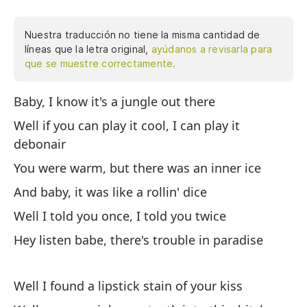
Nuestra traducción no tiene la misma cantidad de
líneas que la letra original,
ayúdanos a revisarla para
que se muestre correctamente.
Baby, I know it's a jungle out there
Ca
si
Well if you can play it cool, I can play it
li
debonair
y 
You were warm, but there was an inner ice
di
And baby, it was like a rollin' dice
ne
en
Well I told you once, I told you twice
Bu
Hey listen babe, there's trouble in paradise
ba
ba
Well I found a lipstick stain of your kiss
ca
tu