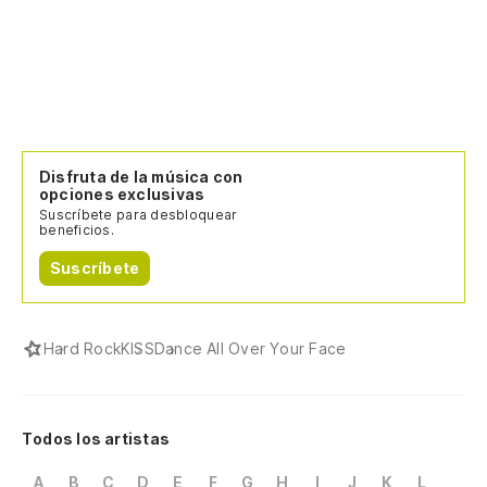
Disfruta de la música con
opciones exclusivas
Suscríbete para desbloquear
beneficios.
Suscríbete
Hard Rock
KISS
Dance All Over Your Face
Todos los artistas
A
B
C
D
E
F
G
H
I
J
K
L