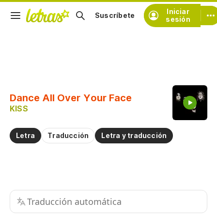
Iniciar
Suscríbete
sesión
Copiar fragmento
Copiar toda la letra
Dance All Over Your Face
Practicar la pronunciación de
KISS
Comentar sobre este fragmento
Letra
Traducción
Letra y traducción
Traducción automática