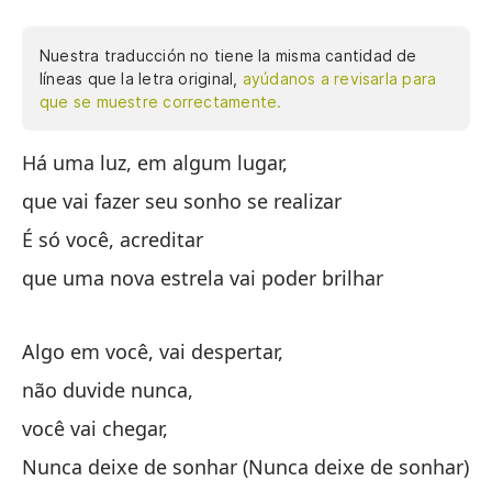
Nuestra traducción no tiene la misma cantidad de
líneas que la letra original,
ayúdanos a revisarla para
que se muestre correctamente.
Há uma luz, em algum lugar,
Ha
su
que vai fazer seu sonho se realizar
un
É só você, acreditar
ti
que uma nova estrela vai poder brilhar
de
lu
de
Algo em você, vai despertar,
má
não duvide nunca,
al
você vai chegar,
qu
Nunca deixe de sonhar (Nunca deixe de sonhar)