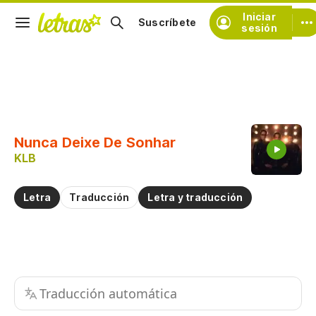
Iniciar
Suscríbete
sesión
Copiar fragmento
Copiar toda la letra
Nunca Deixe De Sonhar
Practicar la pronunciación de
KLB
Comentar sobre este fragmento
Letra
Traducción
Letra y traducción
Traducción automática