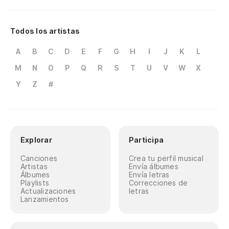
Todos los artistas
A
B
C
D
E
F
G
H
I
J
K
L
M
N
O
P
Q
R
S
T
U
V
W
X
Y
Z
#
Explorar
Participa
Canciones
Crea tu perfil musical
Artistas
Envía álbumes
Álbumes
Envía letras
Playlists
Correcciones de
Actualizaciones
letras
Lanzamientos