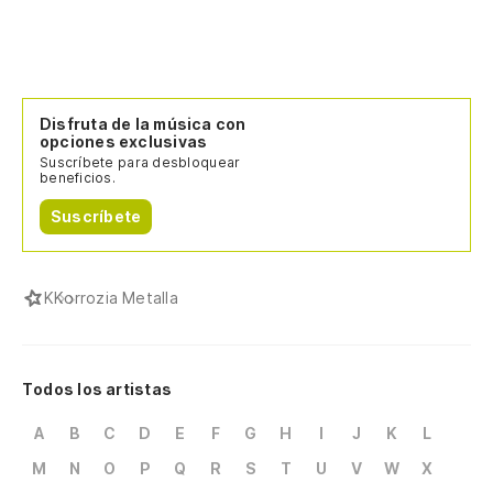
Disfruta de la música con
opciones exclusivas
Suscríbete para desbloquear
beneficios.
Suscríbete
K
Korrozia Metalla
Todos los artistas
A
B
C
D
E
F
G
H
I
J
K
L
M
N
O
P
Q
R
S
T
U
V
W
X