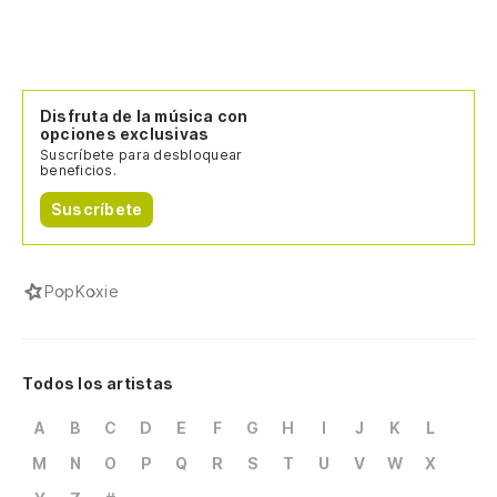
Disfruta de la música con
opciones exclusivas
Suscríbete para desbloquear
beneficios.
Suscríbete
Pop
Koxie
Todos los artistas
A
B
C
D
E
F
G
H
I
J
K
L
M
N
O
P
Q
R
S
T
U
V
W
X