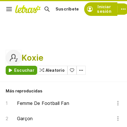
Iniciar
Suscríbete
sesión
Koxie
Escuchar
Aleatorio
Más reproducidas
Femme De Football Fan
Garçon