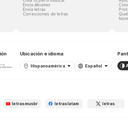
Crea tu perfil musical
Ayu
Envía álbumes
Cond
Envía letras
Prot
Correcciones de letras
Qui
Norm
ión
Ubicación e idioma
Pant
Hispanoamérica
Español
letrasmusbr
letraslatam
letras