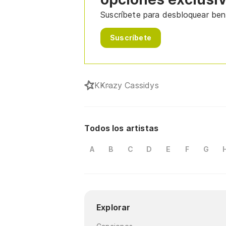
Suscríbete para desbloquear bene
Suscríbete
K
Krazy Cassidys
Todos los artistas
A
B
C
D
E
F
G
Explorar