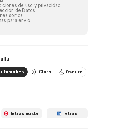
da
iciones de uso y privacidad
ección de Datos
énes somos
as para envío
alla
Automático
Claro
Oscuro
letrasmusbr
letras