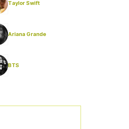
Taylor Swift
Ariana Grande
Helabusador) [explícita]
BTS