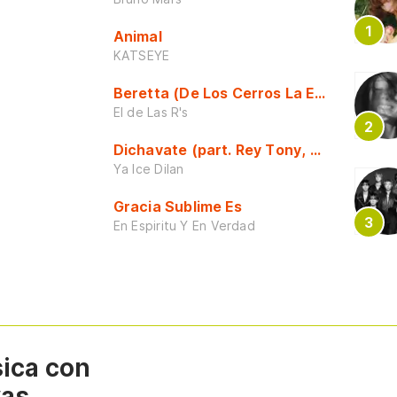
Animal
KATSEYE
Beretta (De Los Cerros La Escuela)
El de Las R's
Dichavate (part. Rey Tony, Dj Honda y 
Ya Ice Dilan
Gracia Sublime Es
En Espiritu Y En Verdad
sica con
vas