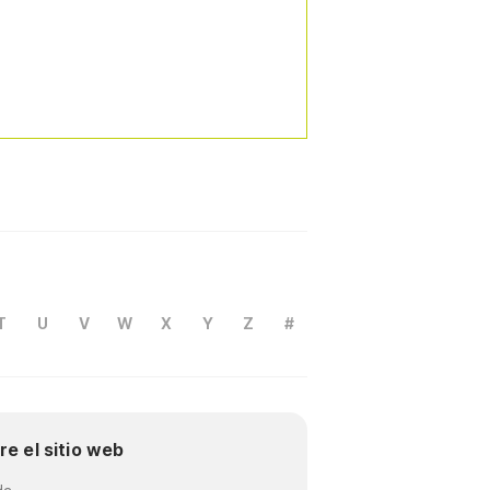
T
U
V
W
X
Y
Z
#
re el sitio web