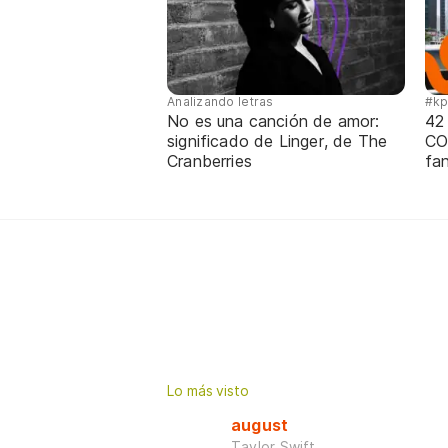
Analizando letras
#k
No es una canción de amor:
42
significado de Linger, de The
CO
Cranberries
fa
Lo más visto
august
Taylor Swift