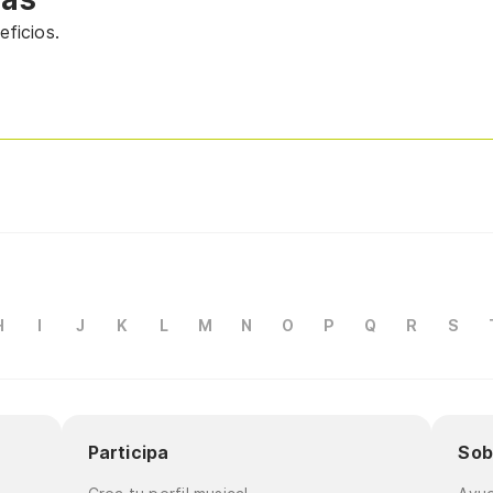
ficios.
H
I
J
K
L
M
N
O
P
Q
R
S
Participa
Sob