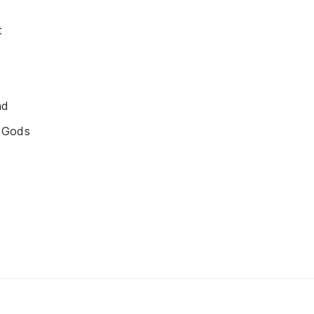
t
ad
 Gods