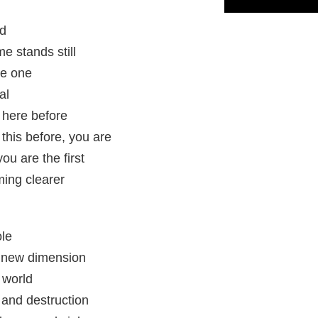
nd
me stands still
re one
al
here before
this before, you are
ou are the first
ming clearer
ole
s new dimension
 world
e and destruction