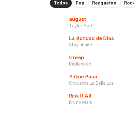
Todos
Pop
Reggaeton
Roc
august
Taylor Swift
La Bondad de Dios
StayInFaith
Creep
Radiohead
Y Que Pasó
Orquesta La Bella Luz
Risk It All
Bruno Mars