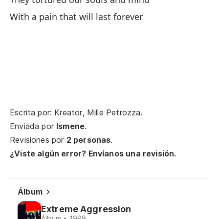
Et
With a pain that will last forever
In
Tr
De
Co
Escrita por: Kreator, Mille Petrozza.
re
Enviada por
Ismene
.
Co
Revisiones por
2 personas
.
¿Viste algún error? Envíanos una revisión.
Es
po
Álbum
It
Extreme Aggression
Álbum • 1989