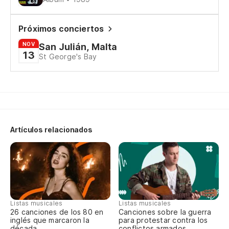
Y 
m
Próximos conciertos
An
NOV
San Julián, Malta
13
St George's Bay
Nu
Ar
El
Ti
Artículos relacionados
Si
St
Un
Listas musicales
Listas musicales
26 canciones de los 80 en
Canciones sobre la guerra
A 
inglés que marcaron la
para protestar contra los
década
conflictos armados