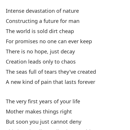
Al
Intense devastation of nature
So
Constructing a future for man
The world is sold dirt cheap
In
For promises no one can ever keep
In
There is no hope, just decay
Co
Creation leads only to chaos
Co
The seas full of tears they've created
A new kind of pain that lasts forever
El
Th
The very first years of your life
Po
Mother makes things right
Fo
But soon you just cannot deny