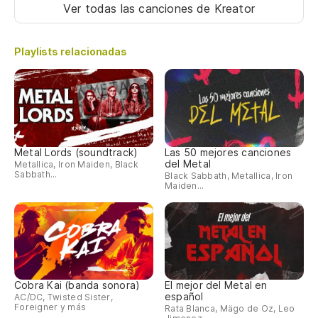
Ver todas las canciones
de Kreator
Es
Playlists relacionadas
Co
Th
Y 
Metal Lords (soundtrack)
Las 50 mejores canciones
An
del Metal
Metallica, Iron Maiden, Black
Sabbath...
Black Sabbath, Metallica, Iron
Maiden...
To
Th
Co
Wi
Cobra Kai (banda sonora)
El mejor del Metal en
español
AC/DC, Twisted Sister,
Foreigner y más
Rata Blanca, Mägo de Oz, Leo