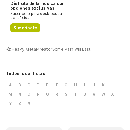
Disfruta de la música con
opciones exclusivas
Suscríbete para desbloquear
beneficios.
Suscríbete
Heavy Metal
Kreator
Some Pain Will Last
Todos los artistas
A
B
C
D
E
F
G
H
I
J
K
L
M
N
O
P
Q
R
S
T
U
V
W
X
Y
Z
#