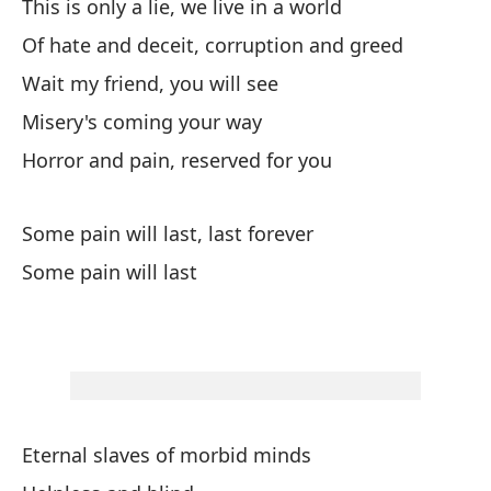
This is only a lie, we live in a world
No
Of hate and deceit, corruption and greed
Th
Wait my friend, you will see
La
Misery's coming your way
Cr
Horror and pain, reserved for you
Lo
Some pain will last, last forever
Th
Some pain will last
Un
A 
Lo
Th
Eternal slaves of morbid minds