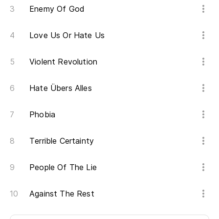
Enemy Of God
¡U
Love Us Or Hate Us
so
A 
Violent Revolution
¡T
Hate Übers Alles
A 
Phobia
Ca
Terrible Certainty
Pe
People Of The Lie
Lo
Against The Rest
Oc
De