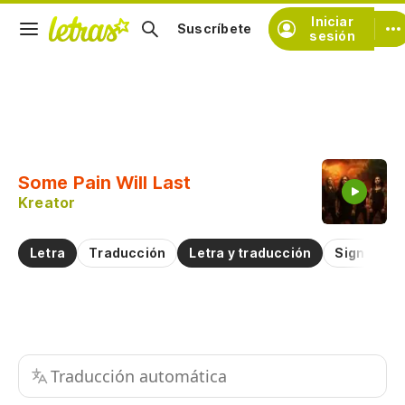
Iniciar
Suscríbete
sesión
Copiar fragmento
Copiar toda la letra
Some Pain Will Last
Practicar la pronunciación de
Kreator
Comentar sobre este fragmento
Letra
Traducción
Letra y traducción
Significad
Traducción automática