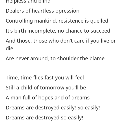
Helpless and blind
Ma
Dealers of heartless opression
Mo
Controlling mankind, resistence is quelled
Pe
It's birth incomplete, no chance to succeed
Bu
And those, those who don't care if you live or
die
Es
Are never around, to shoulder the blame
Th
De
Time, time flies fast you will feel
Of
Still a child of tomorrow you'll be
A man full of hopes and of dreams
Es
Dreams are destroyed easily! So easily!
Wa
Dreams are destroyed so easily!
La