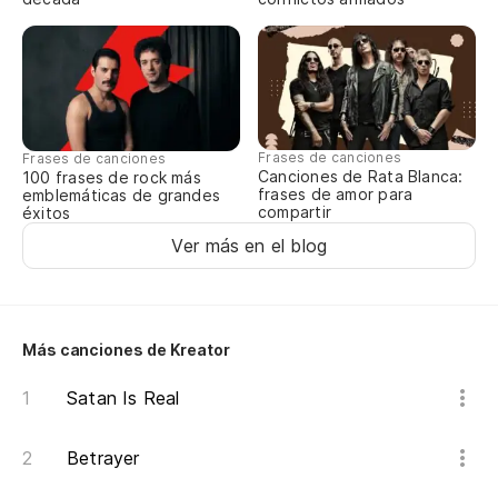
¡L
fá
Dr
¡L
Frases de canciones
Frases de canciones
Canciones de Rata Blanca:
100 frases de rock más
Dr
frases de amor para
emblemáticas de grandes
compartir
éxitos
Ver más en el blog
Pr
de
Pr
Más canciones de Kreator
Pl
Satan Is Real
Pl
Betrayer
Su