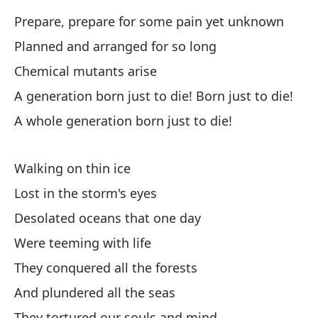
Mi
Prepare, prepare for some pain yet unknown
Planned and arranged for so long
Ho
Chemical mutants arise
Ho
A generation born just to die! Born just to die!
A whole generation born just to die!
Un
So
Walking on thin ice
Al
Lost in the storm's eyes
Desolated oceans that one day
Were teeming with life
They conquered all the forests
And plundered all the seas
Es
They tortured our souls and mind