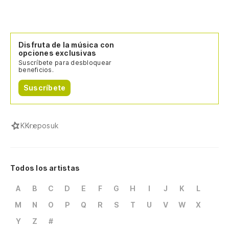
Disfruta de la música con
opciones exclusivas
Suscríbete para desbloquear
beneficios.
Suscríbete
K
Kreposuk
Todos los artistas
A
B
C
D
E
F
G
H
I
J
K
L
M
N
O
P
Q
R
S
T
U
V
W
X
Y
Z
#