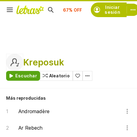
Suscríbete
Iniciar
sesión
Kreposuk
Escuchar
Aleatorio
Más reproducidas
Andromadère
Ar Rebech