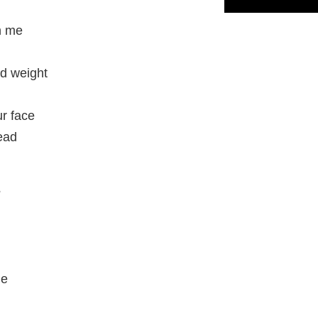
h me
ad weight
ur face
ead
?
me