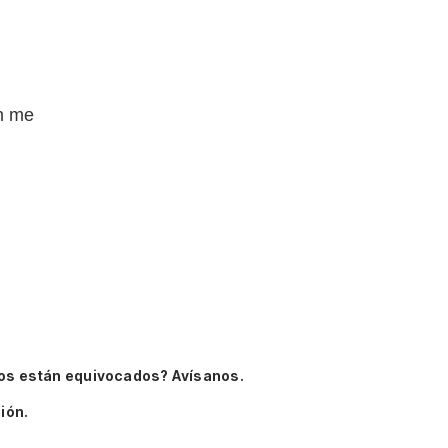
n me
os están equivocados? Avísanos.
ión.