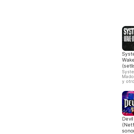
Syst
Wake
(setl
Syste
Madon
y otr
Devi
(Netf
sono