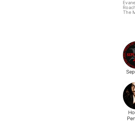
Evan
Roach
The M
Sep
Ho
Pe