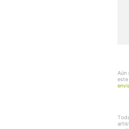
Aún 
este
envi
Toda
arti