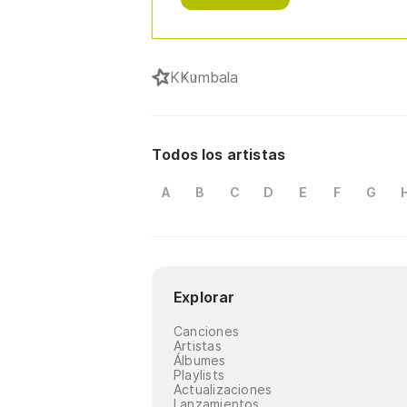
K
Kumbala
Todos los artistas
A
B
C
D
E
F
G
Explorar
Canciones
Artistas
Álbumes
Playlists
Actualizaciones
Lanzamientos