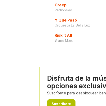
Creep
Radiohead
Y Que Pasó
Orquesta La Bella Luz
Risk It All
Bruno Mars
Disfruta de la mú
opciones exclusi
Suscríbete para desbloquear bene
Suscríbete