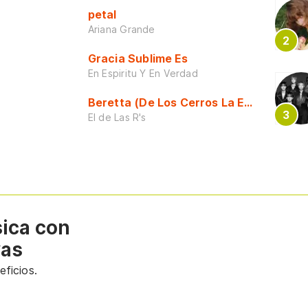
petal
Ariana Grande
Gracia Sublime Es
En Espiritu Y En Verdad
Beretta (De Los Cerros La Escuela)
El de Las R's
sica con
vas
ficios.