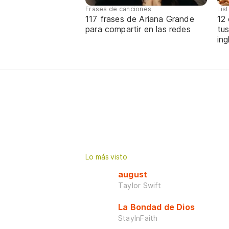
Frases de canciones
Lis
117 frases de Ariana Grande
12
para compartir en las redes
tus
ing
Lo más visto
august
Taylor Swift
La Bondad de Dios
StayInFaith