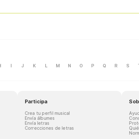
H
I
J
K
L
M
N
O
P
Q
R
S
Participa
Sob
Crea tu perfil musical
Ayu
Envía álbumes
Cond
Envía letras
Prot
Correcciones de letras
Qui
Norm