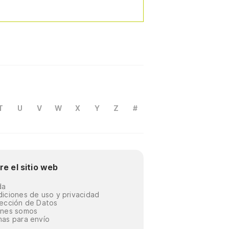
T
U
V
W
X
Y
Z
#
re el sitio web
da
iciones de uso y privacidad
ección de Datos
énes somos
as para envío