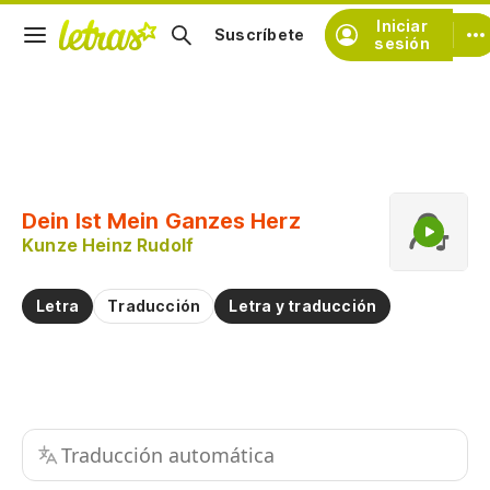
Iniciar
Suscríbete
sesión
Copiar fragmento
Copiar toda la letra
Dein Ist Mein Ganzes Herz
Practicar la pronunciación de
Kunze Heinz Rudolf
Comentar sobre este fragmento
Letra
Traducción
Letra y traducción
Traducción automática