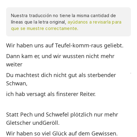
Nuestra traducción no tiene la misma cantidad de
líneas que la letra original,
ayúdanos a revisarla para
que se muestre correctamente.
Wir haben uns auf Teufel-komm-raus geliebt.
No
vi
Dann kam er, und wir wussten nicht mehr
bi
weiter
ji
Du machtest dich nicht gut als sterbender
az
Schwan,
es
ich hab versagt als finsterer Reiter.
co
ma
al
Statt Pech und Schwefel plötzlich nur mehr
ri
Gletscher undGeröll.
mu
Wir haben so viel Glück auf dem Gewissen.
es