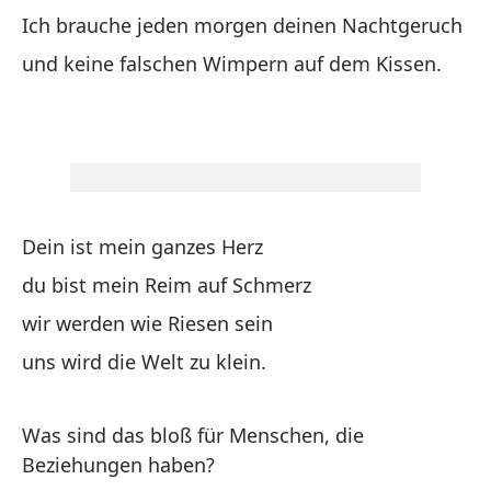
Ich brauche jeden morgen deinen Nachtgeruch
co
se
und keine falschen Wimpern auf dem Kissen.
di
No
to
Ca
co
mi
Dein ist mein ganzes Herz
el
du bist mein Reim auf Schmerz
wir werden wie Riesen sein
uns wird die Welt zu klein.
Was sind das bloß für Menschen, die
Beziehungen haben?