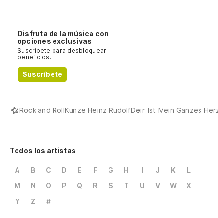
Disfruta de la música con
opciones exclusivas
Suscríbete para desbloquear
beneficios.
Suscríbete
Rock and Roll
Kunze Heinz Rudolf
Dein Ist Mein Ganzes Her
Todos los artistas
A
B
C
D
E
F
G
H
I
J
K
L
M
N
O
P
Q
R
S
T
U
V
W
X
Y
Z
#